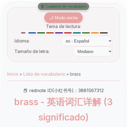
📘 Cuaderno de vocabulario
🌙 Modo noche
Tema de lectura:
Idioma:
Tamaño de letra:
Inicio
>
Lista de vocabulario
>
brass
📕 rednote ID(小红书号)：3881567312
brass - 英语词汇详解 (3
significado)