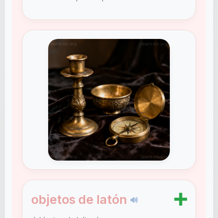
➕
objetos de latón
🔊