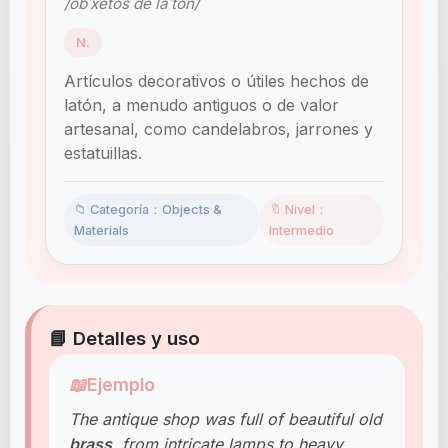
/obˈxetos de laˈton/
N.
Artículos decorativos o útiles hechos de
latón, a menudo antiguos o de valor
artesanal, como candelabros, jarrones y
estatuillas.
📁 Categoría：Objects &
🔖 Nivel：
Materials
Intermedio
📘 Detalles y uso
📖
Ejemplo
The antique shop was full of beautiful old
brass
, from intricate lamps to heavy