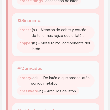
brass fittings
– accesorios de latón
🔄
Sinónimos
bronze
(n.) – Aleación de cobre y estaño,
de tono más rojizo que el latón.
copper
(n.) – Metal rojizo, componente del
latón.
🌱
Derivados
brassy
(adj.) – De latón o que parece latón;
sonido metálico.
brassware
(n.) – Artículos de latón.