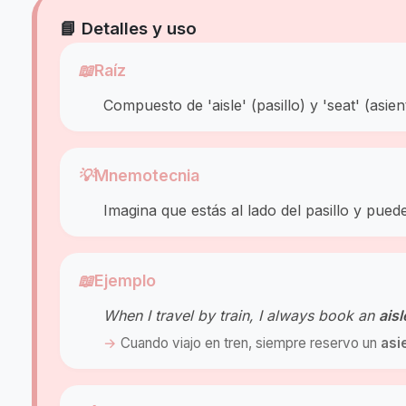
📘 Detalles y uso
📖
Raíz
Compuesto de 'aisle' (pasillo) y 'seat' (asien
💡
Mnemotecnia
Imagina que estás al lado del pasillo y puede
📖
Ejemplo
When I travel by train, I always book an
aisl
Cuando viajo en tren, siempre reservo un
asi