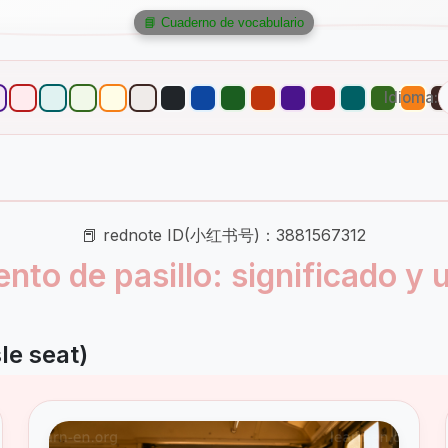
📘 Cuaderno de vocabulario
Idioma:
📕 rednote ID(小红书号)：3881567312
ento de pasillo: significado y 
le seat)