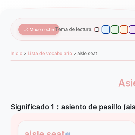
Tema de lectura:
🌙 Modo noche
Inicio
>
Lista de vocabulario
>
aisle seat
Asi
Significado 1：asiento de pasillo (ais
aisle seat
🔊