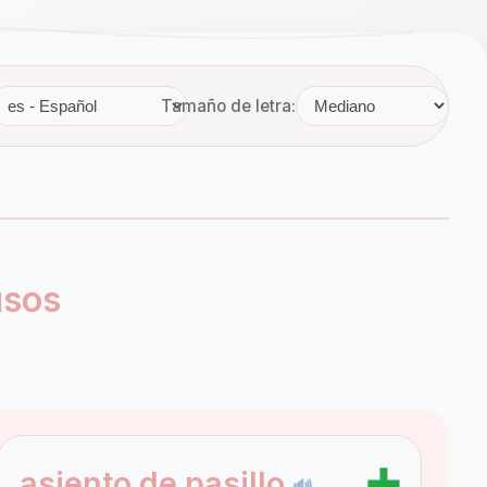
Tamaño de letra:
usos
➕
asiento de pasillo
🔊