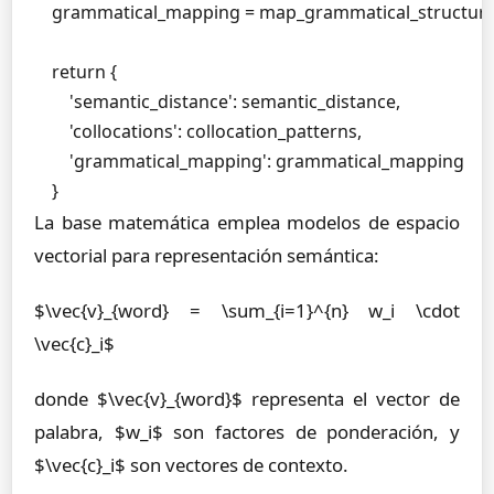
    grammatical_mapping = map_grammatical_structure
    return {

        'semantic_distance': semantic_distance,

        'collocations': collocation_patterns,

        'grammatical_mapping': grammatical_mapping

    }
La base matemática emplea modelos de espacio
vectorial para representación semántica:
$\vec{v}_{word} = \sum_{i=1}^{n} w_i \cdot
\vec{c}_i$
donde $\vec{v}_{word}$ representa el vector de
palabra, $w_i$ son factores de ponderación, y
$\vec{c}_i$ son vectores de contexto.