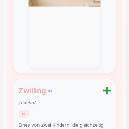
➕
Zwilling
🔊
/ˈtsvɪlɪŋ/
N.
Eines von zwei Kindern, die gleichzeitig