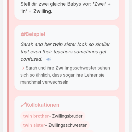
Stell dir zwei gleiche Babys vor: 'Zwei' +
'in' =
Zwilling
.
📖
Beispiel
Sarah and her
twin
sister look so similar
that even their teachers sometimes get
confused.
🔊
Sarah und ihre
Zwilling
sschwester sehen
sich so ähnlich, dass sogar ihre Lehrer sie
manchmal verwechseln.
🔗
Kollokationen
twin brother
– Zwillingsbruder
twin sister
– Zwillingsschwester