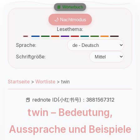
📘 Wörterbuch
🌙 Nachtmodus
Lesethema:
Sprache:
Schriftgröße:
Startseite
>
Wortliste
>
twin
📕 rednote ID(小红书号)：3881567312
twin – Bedeutung,
Aussprache und Beispiele