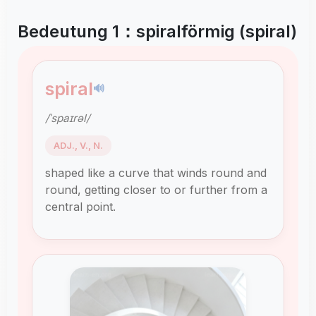
Bedeutung 1：spiralförmig (spiral)
spiral
🔊
/ˈspaɪrəl/
ADJ., V., N.
shaped like a curve that winds round and
round, getting closer to or further from a
central point.