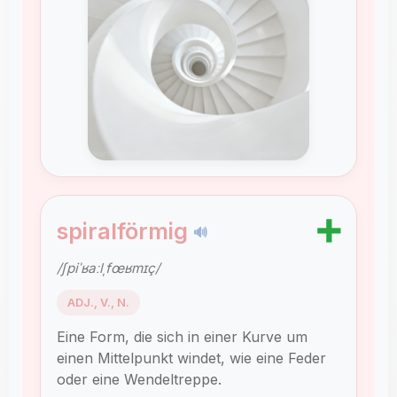
➕
spiralförmig
🔊
/ʃpiˈʁaːlˌfœʁmɪç/
ADJ., V., N.
Eine Form, die sich in einer Kurve um
einen Mittelpunkt windet, wie eine Feder
oder eine Wendeltreppe.