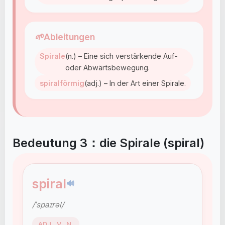
🌱
Ableitungen
Spirale
(n.) – Eine sich verstärkende Auf-
oder Abwärtsbewegung.
spiralförmig
(adj.) – In der Art einer Spirale.
Bedeutung 3：die Spirale (spiral)
spiral
🔊
/ˈspaɪrəl/
ADJ., V., N.