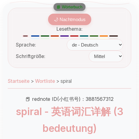
📘 Wörterbuch
🌙 Nachtmodus
Lesethema:
Sprache:
Schriftgröße:
Startseite
>
Wortliste
>
spiral
📕 rednote ID(小红书号)：3881567312
spiral - 英语词汇详解 (3
bedeutung)