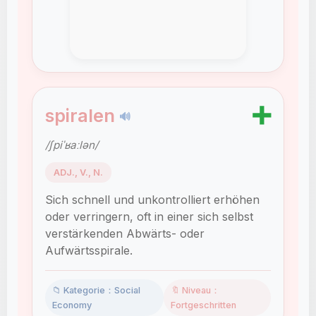
➕
spiralen
🔊
/ʃpiˈʁaːlən/
ADJ., V., N.
Sich schnell und unkontrolliert erhöhen
oder verringern, oft in einer sich selbst
verstärkenden Abwärts- oder
Aufwärtsspirale.
📁 Kategorie：Social
🔖 Niveau：
Economy
Fortgeschritten