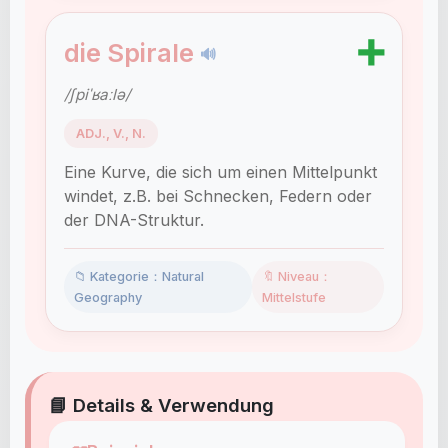
➕
die Spirale
🔊
/ʃpiˈʁaːlə/
ADJ., V., N.
Eine Kurve, die sich um einen Mittelpunkt
windet, z.B. bei Schnecken, Federn oder
der DNA-Struktur.
📁 Kategorie：Natural
🔖 Niveau：
Geography
Mittelstufe
📘 Details & Verwendung