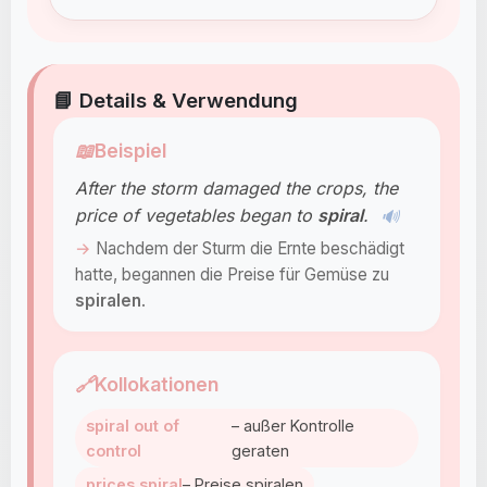
📘 Details & Verwendung
📖
Beispiel
After the storm damaged the crops, the
price of vegetables began to
spiral
.
🔊
Nachdem der Sturm die Ernte beschädigt
hatte, begannen die Preise für Gemüse zu
spiralen
.
🔗
Kollokationen
spiral out of
– außer Kontrolle
control
geraten
prices spiral
– Preise spiralen