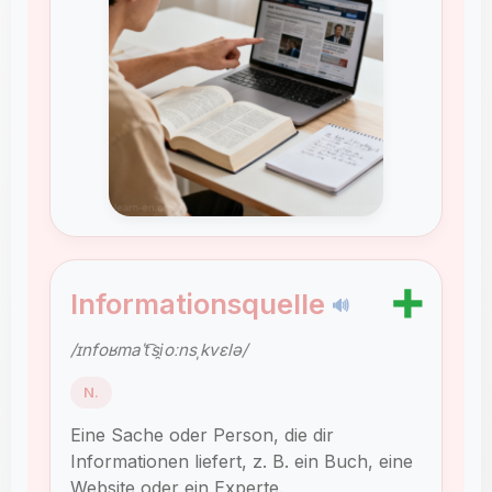
➕
Informationsquelle
🔊
/ɪnfoʁmaˈt͡si̯oːnsˌkvɛlə/
N.
Eine Sache oder Person, die dir
Informationen liefert, z. B. ein Buch, eine
Website oder ein Experte.