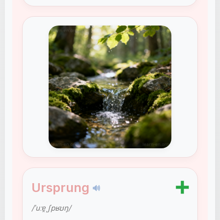
➕
Ursprung
🔊
/ˈuːɐ̯ˌʃpʁʊŋ/