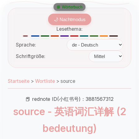
📘 Wörterbuch
🌙 Nachtmodus
Lesethema:
Sprache:
Schriftgröße:
Startseite
>
Wortliste
>
source
📕 rednote ID(小红书号)：3881567312
source - 英语词汇详解 (2
bedeutung)