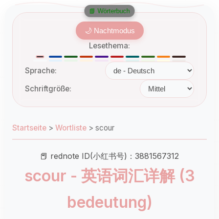
📘 Wörterbuch
🌙 Nachtmodus
Lesethema:
Sprache:
Schriftgröße:
Startseite
>
Wortliste
>
scour
📕 rednote ID(小红书号)：3881567312
scour - 英语词汇详解 (3
bedeutung)