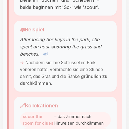
Denk an 'Suchen' und 'Scheuern' –
beide beginnen mit 'Sc-' wie 'scour'.
📖
Beispiel
After losing her keys in the park, she
spent an hour
scouring
the grass and
benches.
🔊
Nachdem sie ihre Schlüssel im Park
verloren hatte, verbrachte sie eine Stunde
damit, das Gras und die Bänke
gründlich zu
durchkämmen
.
🔗
Kollokationen
scour the
– das Zimmer nach
room for clues
Hinweisen durchkämmen