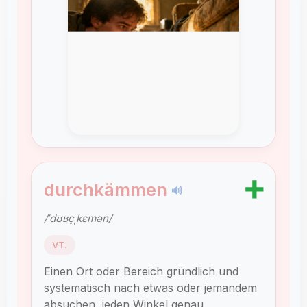
➕
durchkämmen
🔊
/ˈdʊʁçˌkɛmən/
VT.
Einen Ort oder Bereich gründlich und
systematisch nach etwas oder jemandem
absuchen, jeden Winkel genau