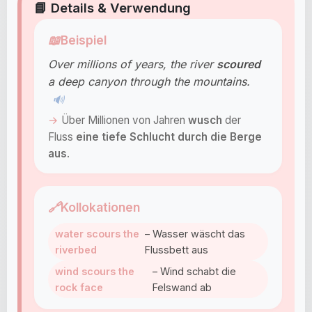
📘 Details & Verwendung
📖
Beispiel
Over millions of years, the river
scoured
a deep canyon through the mountains.
🔊
Über Millionen von Jahren
wusch
der
Fluss
eine tiefe Schlucht durch die Berge
aus
.
🔗
Kollokationen
water scours the
– Wasser wäscht das
riverbed
Flussbett aus
wind scours the
– Wind schabt die
rock face
Felswand ab