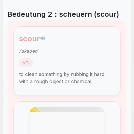
Bedeutung 2：scheuern (scour)
scour
🔊
/ˈskaʊər/
VT.
to clean something by rubbing it hard
with a rough object or chemical.