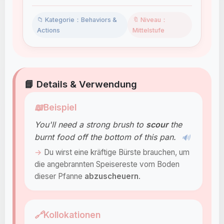
📁 Kategorie：Behaviors &
🔖 Niveau：
Actions
Mittelstufe
📘 Details & Verwendung
📖
Beispiel
You'll need a strong brush to
scour
the
burnt food off the bottom of this pan.
🔊
Du wirst eine kräftige Bürste brauchen, um
die angebrannten Speisereste vom Boden
dieser Pfanne
abzu
scheuern
.
🔗
Kollokationen