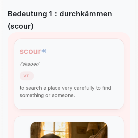
Bedeutung 1：durchkämmen
(scour)
scour
🔊
/ˈskaʊər/
VT.
to search a place very carefully to find
something or someone.