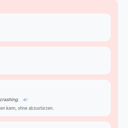
 crashing.
🔊
ten kann, ohne abzustürzen.