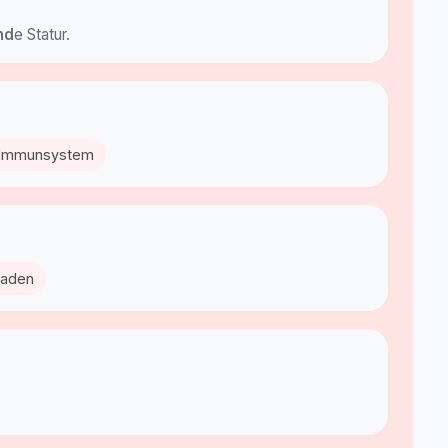
nd
e Statur.
s Immunsystem
eladen