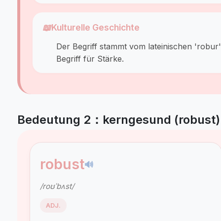
📖
Kulturelle Geschichte
Der Begriff stammt vom lateinischen 'robur
Begriff für Stärke.
Bedeutung 2：kerngesund (robust)
robust
🔊
/roʊˈbʌst/
ADJ.