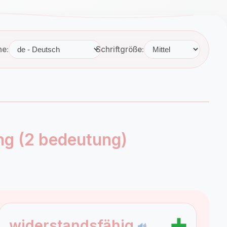
he:
Schriftgröße:
g (2 bedeutung)
➕
widerstandsfähig
🔊