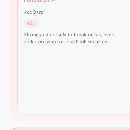
/roʊˈbʌst/
ADJ.
Strong and unlikely to break or fail, even
under pressure or in difficult situations.