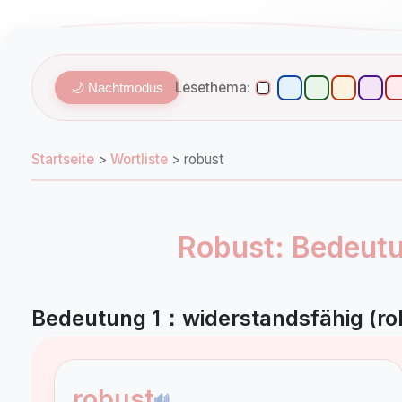
Lesethema:
🌙 Nachtmodus
Startseite
>
Wortliste
>
robust
Robust: Bedeut
Bedeutung 1：widerstandsfähig (ro
robust
🔊