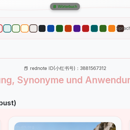
📘 Wörterbuch
Sprac
📕 rednote ID(小红书号)：3881567312
ung, Synonyme und Anwendun
bust)