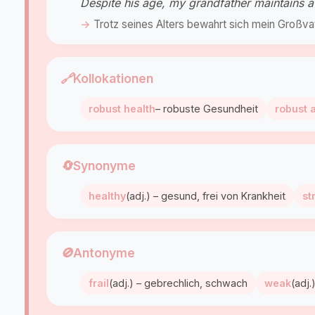
Despite his age, my grandfather maintains 
Trotz seines Alters bewahrt sich mein Großva
🔗
Kollokationen
robust health
– robuste Gesundheit
robust 
🔄
Synonyme
healthy
(adj.) – gesund, frei von Krankheit
st
🚫
Antonyme
frail
(adj.) – gebrechlich, schwach
weak
(adj.