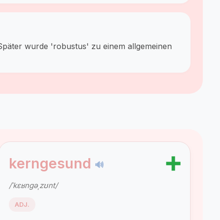
 Später wurde 'robustus' zu einem allgemeinen
➕
kerngesund
🔊
/ˈkɛʁnɡəˌzʊnt/
ADJ.