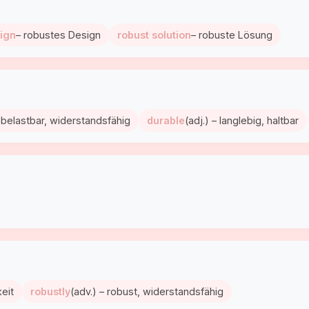
sign
– robustes Design
robust solution
– robuste Lösung
– belastbar, widerstandsfähig
durable
(adj.) – langlebig, haltbar
eit
robustly
(adv.) – robust, widerstandsfähig