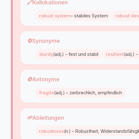
🔗
Kollokationen
robust system
– stabiles System
robust de
🔄
Synonyme
sturdy
(adj.) – fest und stabil
resilient
(adj.) 
🚫
Antonyme
fragile
(adj.) – zerbrechlich, empfindlich
🌱
Ableitungen
robustness
(n.) – Robustheit, Widerstandsfähigk