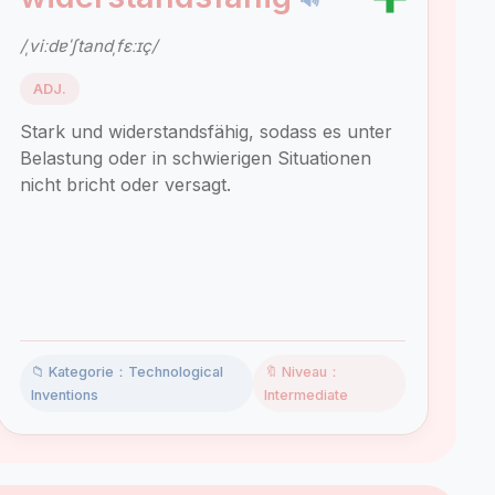
/ˌviːdɐˈʃtandˌfɛːɪç/
ADJ.
Stark und widerstandsfähig, sodass es unter
Belastung oder in schwierigen Situationen
nicht bricht oder versagt.
📁 Kategorie：Technological
🔖 Niveau：
Inventions
Intermediate