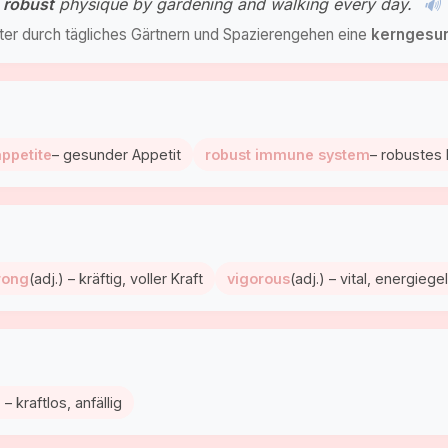
a
robust
physique by gardening and walking every day.
🔊
ter durch tägliches Gärtnern und Spazierengehen eine
kerngesu
appetite
– gesunder Appetit
robust immune system
– robuste
rong
(adj.) – kräftig, voller Kraft
vigorous
(adj.) – vital, energieg
) – kraftlos, anfällig