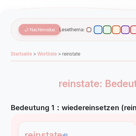
Lesethema:
🌙 Nachtmodus
Startseite
>
Wortliste
>
reinstate
reinstate: Bede
Bedeutung 1：wiedereinsetzen (rein
reinstate
🔊