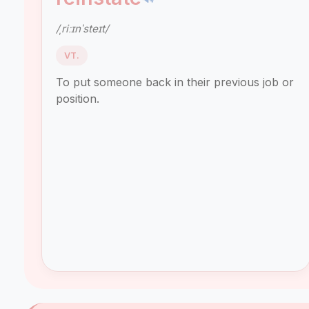
/ˌriːɪnˈsteɪt/
VT.
To put someone back in their previous job or
position.