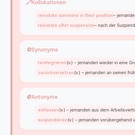
🔗
Kollokationen
reinstate someone in their position
– jemanden
reinstate after suspension
– nach der Suspend
🔄
Synonyme
reintegrieren
(v.) – jemanden wieder in eine Gr
zurückversetzen
(v.) – jemanden an seinen frü
🚫
Antonyme
entlassen
(v.) – jemanden aus dem Arbeitsverhä
suspendieren
(v.) – jemanden vorübergehend v