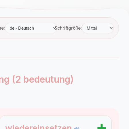
he:
Schriftgröße:
ng (2 bedeutung)
➕
wiedereinsetzen
🔊