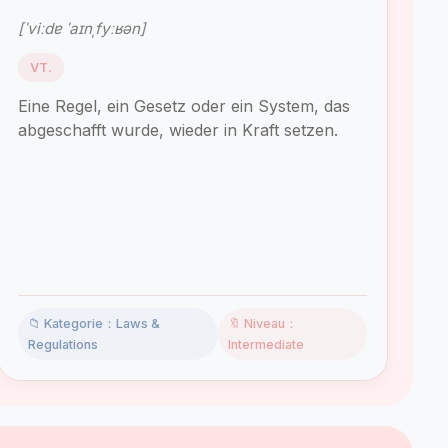
[ˈviːdɐ ˈaɪnˌfyːʁən]
VT.
Eine Regel, ein Gesetz oder ein System, das
abgeschafft wurde, wieder in Kraft setzen.
📁 Kategorie：Laws &
🔖 Niveau：
Regulations
Intermediate