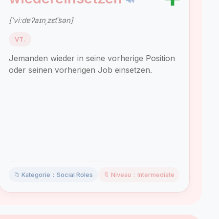
[ˈviːdɐʔaɪnˌzɛt͡sən]
VT.
Jemanden wieder in seine vorherige Position
oder seinen vorherigen Job einsetzen.
📁 Kategorie：Social Roles
🔖 Niveau：Intermediate