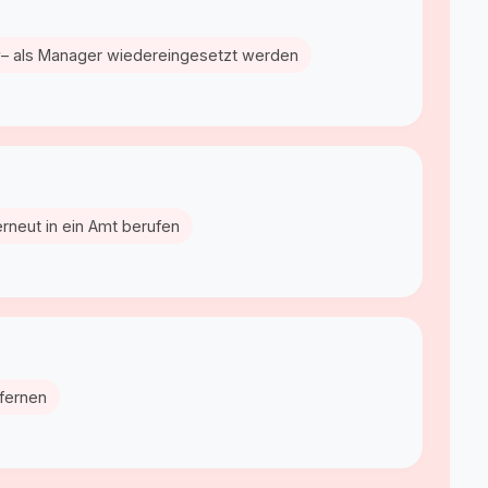
r
– als Manager wiedereingesetzt werden
erneut in ein Amt berufen
tfernen