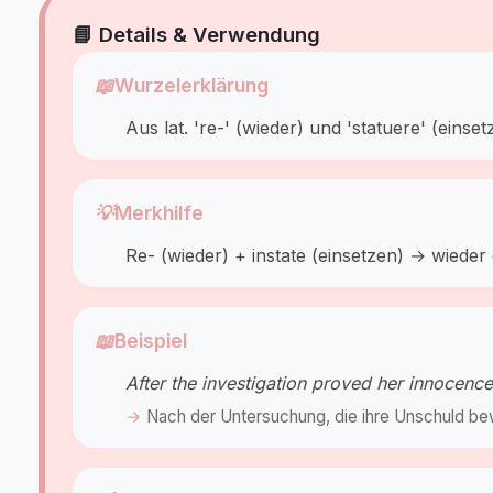
📘 Details & Verwendung
📖
Wurzelerklärung
Aus lat. 're-' (wieder) und 'statuere' (einset
💡
Merkhilfe
Re- (wieder) + instate (einsetzen) → wieder 
📖
Beispiel
After the investigation proved her innocen
Nach der Untersuchung, die ihre Unschuld bew