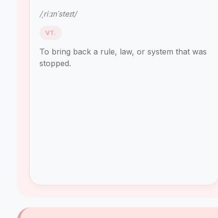
/ˌriːɪnˈsteɪt/
VT.
To bring back a rule, law, or system that was
stopped.