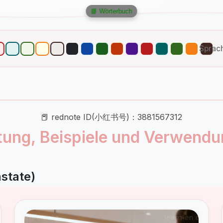
📘 Wörterbuch
Sprac
📕 rednote ID(小红书号)：3881567312
utung, Beispiele und Verwendu
state)