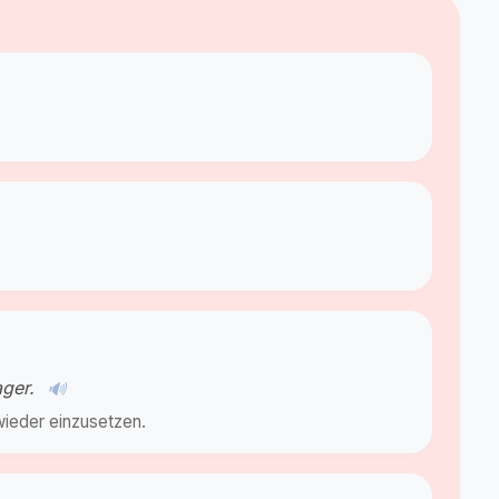
ager.
🔊
wieder einzusetzen.