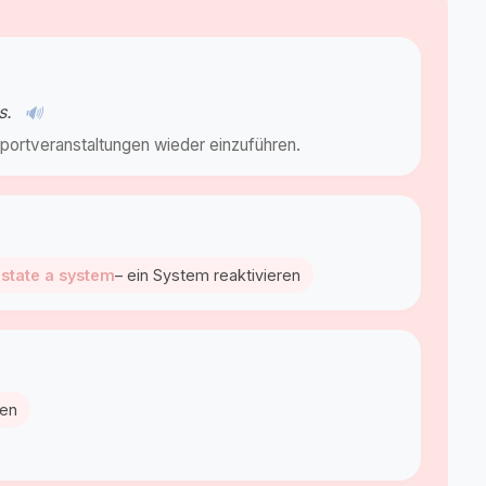
ts.
🔊
-Sportveranstaltungen wieder einzuführen.
nstate a system
– ein System reaktivieren
hen