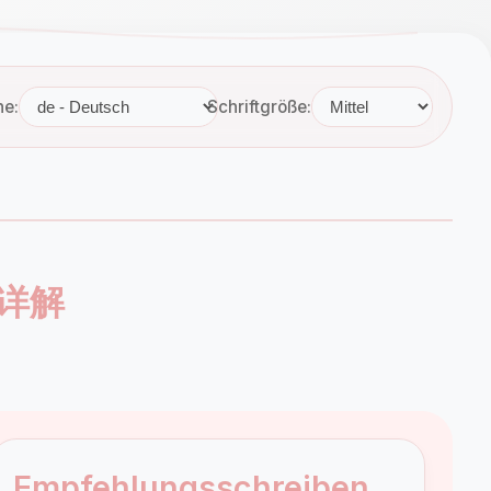
he:
Schriftgröße:
词汇详解
Empfehlungsschreiben