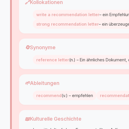
🔗
Kollokationen
write a recommendation letter
– ein Empfehlu
strong recommendation letter
– ein überzeu
🔄
Synonyme
reference letter
(n.) – Ein ähnliches Dokument, 
🌱
Ableitungen
recommend
(v.) – empfehlen
recommendat
📖
Kulturelle Geschichte