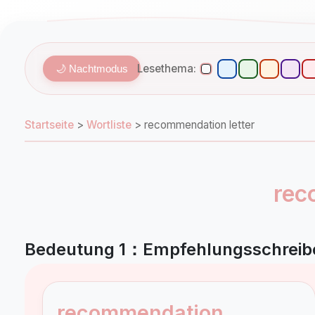
Lesethema:
🌙 Nachtmodus
Startseite
>
Wortliste
>
recommendation letter
rec
Bedeutung 1：Empfehlungsschreibe
recommendation