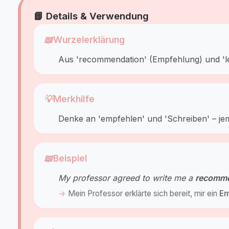
📘 Details & Verwendung
📖
Wurzelerklärung
Aus 'recommendation' (Empfehlung) und 'let
💡
Merkhilfe
Denke an 'empfehlen' und 'Schreiben' – jema
📖
Beispiel
My professor agreed to write me a
recomme
Mein Professor erklärte sich bereit, mir ein
Em