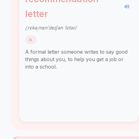
🔊
letter
/ˌrɛkəˌmɛnˈdeɪʃən ˈlɛtər/
N.
A formal letter someone writes to say good
things about you, to help you get a job or
into a school.