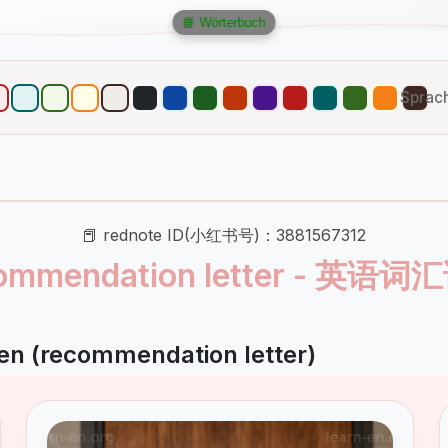
📘 Wörterbuch
Sprac
📕 rednote ID(小红书号)：3881567312
ommendation letter - 英语
n (recommendation letter)