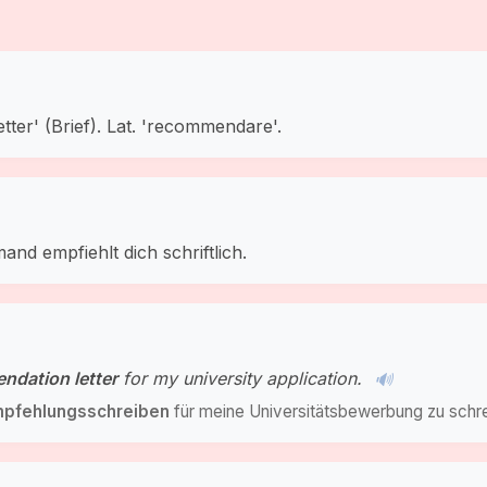
ter' (Brief). Lat. 'recommendare'.
nd empfiehlt dich schriftlich.
ndation letter
for my university application.
🔊
pfehlungsschreiben
für meine Universitätsbewerbung zu schr