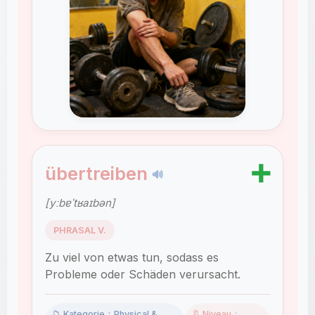
➕
übertreiben
🔊
[yːbɐˈtʁaɪbən]
PHRASAL V.
Zu viel von etwas tun, sodass es
Probleme oder Schäden verursacht.
📁 Kategorie：Physical &
🔖 Niveau：