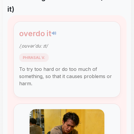
it)
overdo it
🔊
/ˌoʊvərˈduː ɪt/
PHRASAL V.
To try too hard or do too much of
something, so that it causes problems or
harm.