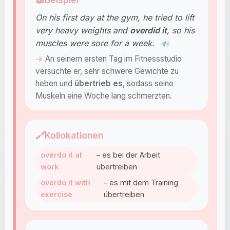
On his first day at the gym, he tried to lift
very heavy weights and
overdid it
, so his
muscles were sore for a week.
🔊
An seinem ersten Tag im Fitnessstudio
versuchte er, sehr schwere Gewichte zu
heben und
übertrieb es
, sodass seine
Muskeln eine Woche lang schmerzten.
🔗
Kollokationen
overdo it at
– es bei der Arbeit
work
übertreiben
overdo it with
– es mit dem Training
exercise
übertreiben