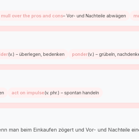
mull over the pros and cons
– Vor- und Nachteile abwägen
mu
ider
(v.) – überlegen, bedenken
ponder
(v.) – grübeln, nachdenk
den
act on impulse
(v. phr.) – spontan handeln
enn man beim Einkaufen zögert und Vor- und Nachteile eine