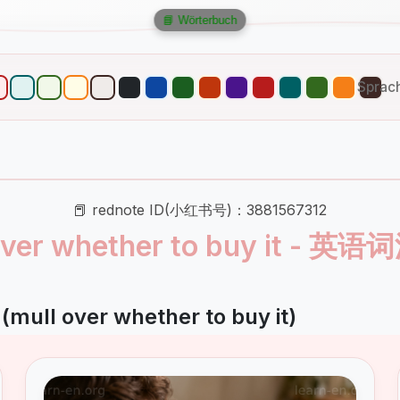
📘 Wörterbuch
Sprac
📕 rednote ID(小红书号)：3881567312
over whether to buy it - 
mull over whether to buy it)