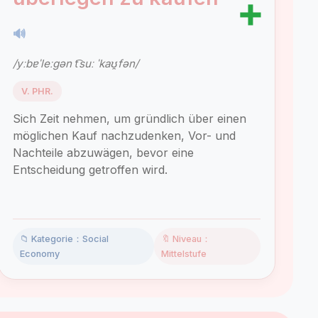
➕
🔊
/yːbɐˈleːɡən t͡suː ˈkaʊ̯fən/
V. PHR.
Sich Zeit nehmen, um gründlich über einen
möglichen Kauf nachzudenken, Vor- und
Nachteile abzuwägen, bevor eine
Entscheidung getroffen wird.
📁 Kategorie：Social
🔖 Niveau：
Economy
Mittelstufe