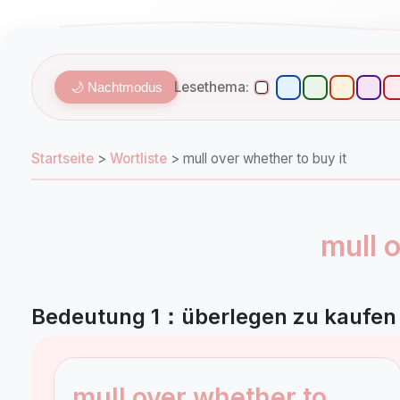
Lesethema:
🌙 Nachtmodus
Startseite
>
Wortliste
>
mull over whether to buy it
mull 
Bedeutung 1：überlegen zu kaufen (
mull over whether to