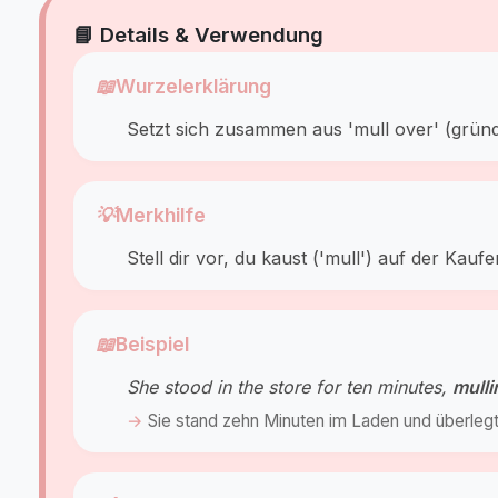
📘 Details & Verwendung
📖
Wurzelerklärung
Setzt sich zusammen aus 'mull over' (grün
💡
Merkhilfe
Stell dir vor, du kaust ('mull') auf der Ka
📖
Beispiel
She stood in the store for ten minutes,
mulli
Sie stand zehn Minuten im Laden und überlegte 