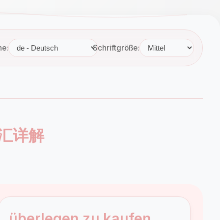
he:
Schriftgröße:
英语词汇详解
überlegen zu kaufen