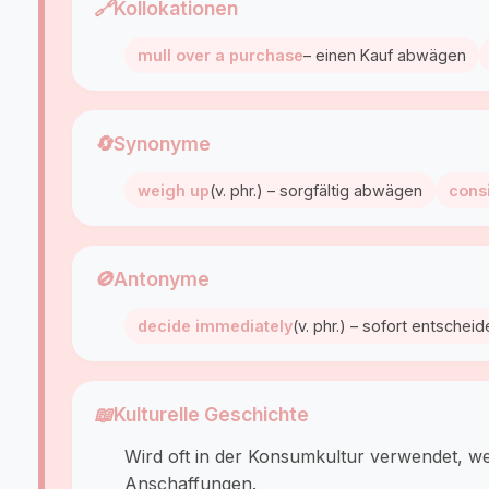
🔗
Kollokationen
mull over a purchase
– einen Kauf abwägen
🔄
Synonyme
weigh up
(v. phr.) – sorgfältig abwägen
cons
🚫
Antonyme
decide immediately
(v. phr.) – sofort entschei
📖
Kulturelle Geschichte
Wird oft in der Konsumkultur verwendet, w
Anschaffungen.