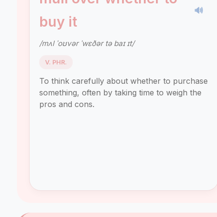
🔊
buy it
/mʌl ˈoʊvər ˈwɛðər tə baɪ ɪt/
V. PHR.
To think carefully about whether to purchase
something, often by taking time to weigh the
pros and cons.