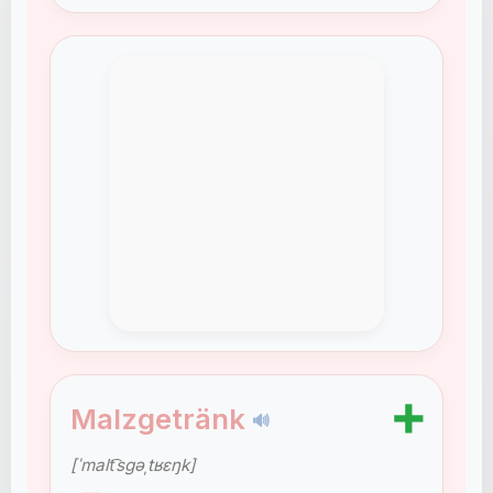
➕
Malzgetränk
🔊
[ˈmalt͡sɡəˌtʁɛŋk]