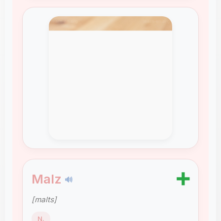
➕
Malz
🔊
[malts]
N.