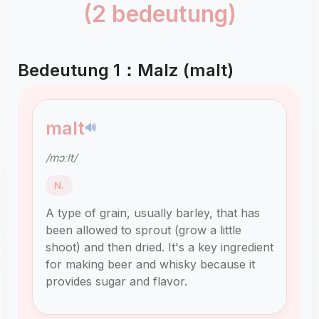
(2 bedeutung)
Bedeutung 1：Malz (malt)
malt
🔊
/mɔːlt/
N.
A type of grain, usually barley, that has
been allowed to sprout (grow a little
shoot) and then dried. It's a key ingredient
for making beer and whisky because it
provides sugar and flavor.