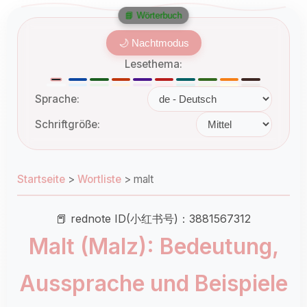
📘 Wörterbuch
🌙 Nachtmodus
Lesethema:
Sprache:
Schriftgröße:
Startseite
>
Wortliste
>
malt
📕 rednote ID(小红书号)：3881567312
Malt (Malz): Bedeutung,
Aussprache und Beispiele