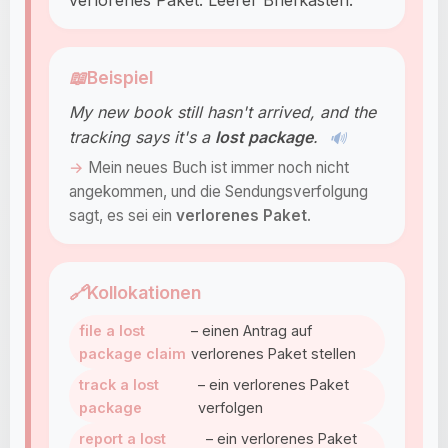
verlorenes Paket. Leerer Briefkasten.
📖
Beispiel
My new book still hasn't arrived, and the
tracking says it's a
lost package
.
🔊
Mein neues Buch ist immer noch nicht
angekommen, und die Sendungsverfolgung
sagt, es sei ein
verlorenes Paket
.
🔗
Kollokationen
file a lost
– einen Antrag auf
package claim
verlorenes Paket stellen
track a lost
– ein verlorenes Paket
package
verfolgen
report a lost
– ein verlorenes Paket