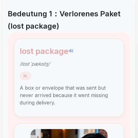
Bedeutung 1：Verlorenes Paket
(lost package)
lost package
🔊
/lɒst ˈpækɪdʒ/
N.
A box or envelope that was sent but
never arrived because it went missing
during delivery.