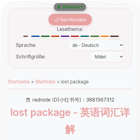
📘 Wörterbuch
🌙 Nachtmodus
Lesethema:
Sprache:
Schriftgröße:
Startseite
>
Wortliste
>
lost package
📕 rednote ID(小红书号)：3881567312
lost package - 英语词汇详
解