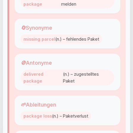
package
melden
🔄
Synonyme
missing parcel
(n.) – fehlendes Paket
🚫
Antonyme
delivered
(n.) – zugestelltes
package
Paket
🌱
Ableitungen
package loss
(n.) – Paketverlust