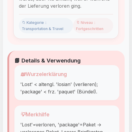
der Lieferung verloren ging.
📁 Kategorie：
🔖 Niveau：
Transportation & Travel
Fortgeschritten
📘 Details & Verwendung
📖
Wurzelerklärung
'Lost' < altengl. 'losian' (verlieren);
'package' < frz. 'paquet' (Bündel).
💡
Merkhilfe
'Lost'=verloren, 'package'=Paket →