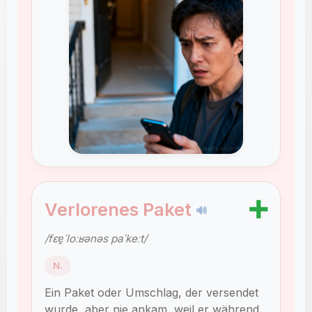
➕
Verlorenes Paket
🔊
/fɛɐ̯ˈloːʁənəs paˈkeːt/
N.
Ein Paket oder Umschlag, der versendet
wurde, aber nie ankam, weil er während