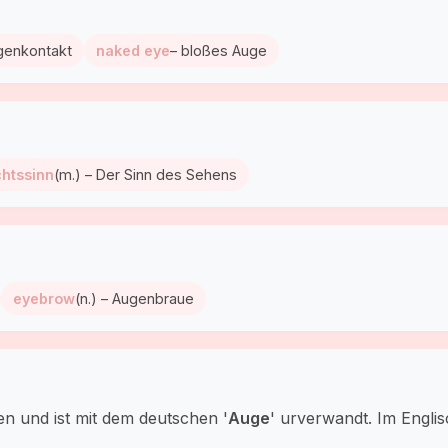
genkontakt
naked eye
– bloßes Auge
htssinn
(m.) – Der Sinn des Sehens
eyebrow
(n.) – Augenbraue
n und ist mit dem deutschen '
Auge
' urverwandt. Im Engli