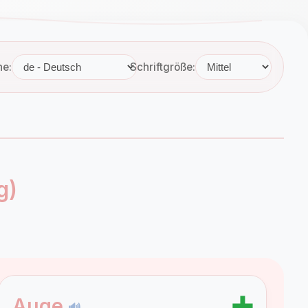
he:
Schriftgröße:
g)
➕
Auge
🔊