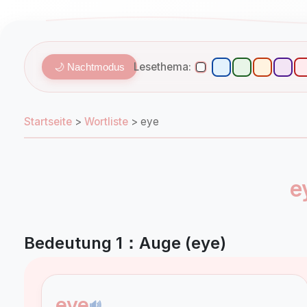
Lesethema:
🌙 Nachtmodus
Startseite
>
Wortliste
>
eye
e
Bedeutung 1：Auge (eye)
eye
🔊