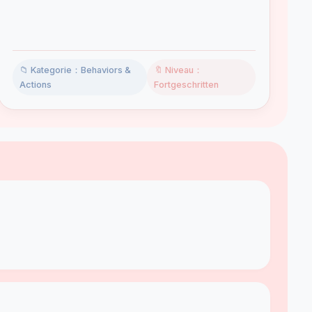
📁 Kategorie：Behaviors &
🔖 Niveau：
Actions
Fortgeschritten