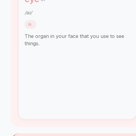
/aɪ/
N.
The organ in your face that you use to see
things.