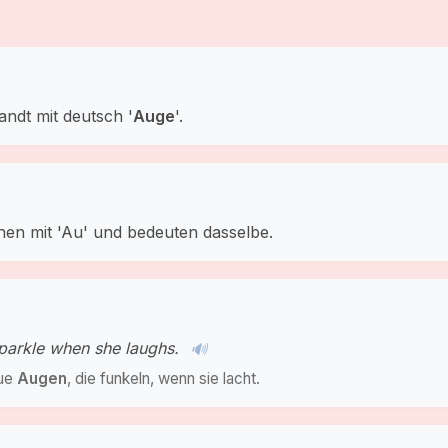
ndt mit deutsch '
Auge
'.
nnen mit 'Au' und bedeuten dasselbe.
parkle when she laughs.
🔊
aue
Auge
n
, die funkeln, wenn sie lacht.