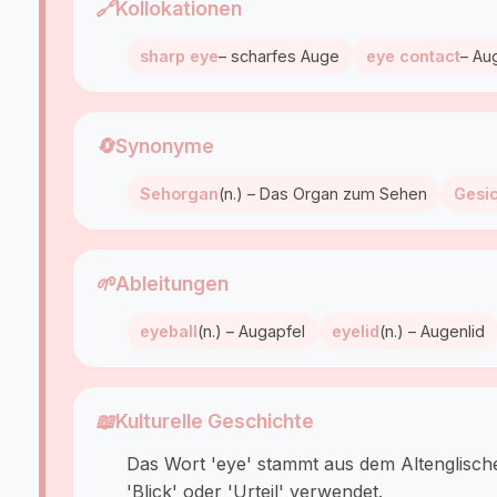
🔗
Kollokationen
sharp eye
– scharfes Auge
eye contact
– Au
🔄
Synonyme
Sehorgan
(n.) – Das Organ zum Sehen
Gesic
🌱
Ableitungen
eyeball
(n.) – Augapfel
eyelid
(n.) – Augenlid
📖
Kulturelle Geschichte
Das Wort 'eye' stammt aus dem Altenglische
'Blick' oder 'Urteil' verwendet.