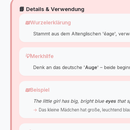
📘 Details & Verwendung
📖
Wurzelerklärung
Stammt aus dem Altenglischen 'ēage', verwa
💡
Merkhilfe
Denk an das deutsche '
Auge
' – beide begi
📖
Beispiel
The little girl has big, bright blue
eyes
that s
Das kleine Mädchen hat große, leuchtend bl