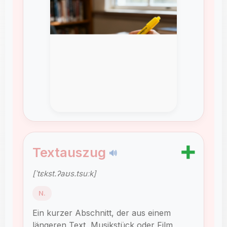
➕
Textauszug
🔊
[ˈtɛkst.ʔaʊs.tsuːk]
N.
Ein kurzer Abschnitt, der aus einem
längeren Text, Musikstück oder Film