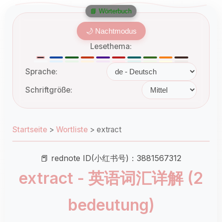
📘 Wörterbuch
🌙 Nachtmodus
Lesethema:
Sprache:
Schriftgröße:
Startseite
>
Wortliste
>
extract
📕 rednote ID(小红书号)：3881567312
extract - 英语词汇详解 (2
bedeutung)