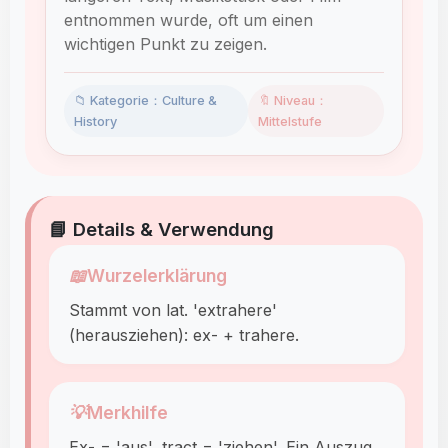
entnommen wurde, oft um einen
wichtigen Punkt zu zeigen.
📁 Kategorie：Culture &
🔖 Niveau：
History
Mittelstufe
📘 Details & Verwendung
📖
Wurzelerklärung
Stammt von lat. 'extrahere'
(herausziehen): ex- + trahere.
💡
Merkhilfe
Ex- = 'aus', tract = 'ziehen'. Ein Auszug