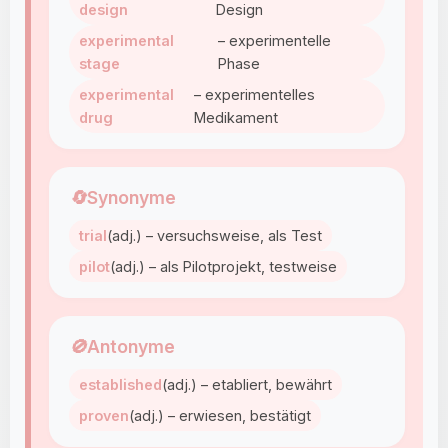
design
Design
experimental
– experimentelle
stage
Phase
experimental
– experimentelles
drug
Medikament
🔄
Synonyme
trial
(adj.) – versuchsweise, als Test
pilot
(adj.) – als Pilotprojekt, testweise
🚫
Antonyme
established
(adj.) – etabliert, bewährt
proven
(adj.) – erwiesen, bestätigt