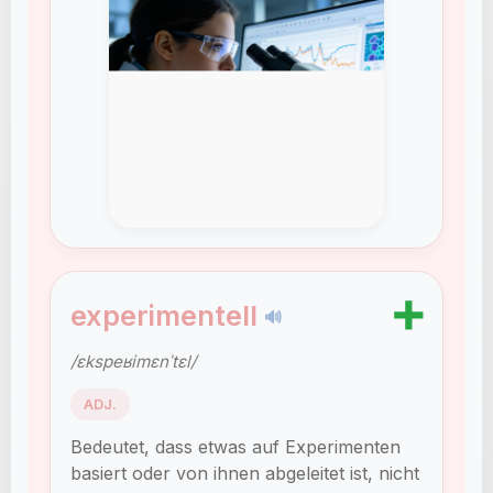
➕
experimentell
🔊
/ɛkspeʁimɛnˈtɛl/
ADJ.
Bedeutet, dass etwas auf Experimenten
basiert oder von ihnen abgeleitet ist, nicht