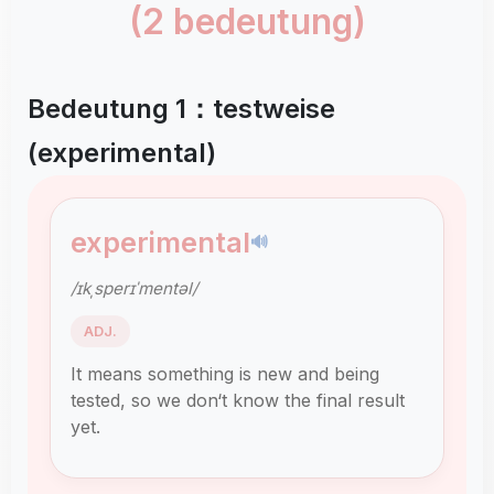
(2 bedeutung)
Bedeutung 1：testweise
(experimental)
experimental
🔊
/ɪkˌsperɪˈmentəl/
ADJ.
It means something is new and being
tested, so we don‘t know the final result
yet.