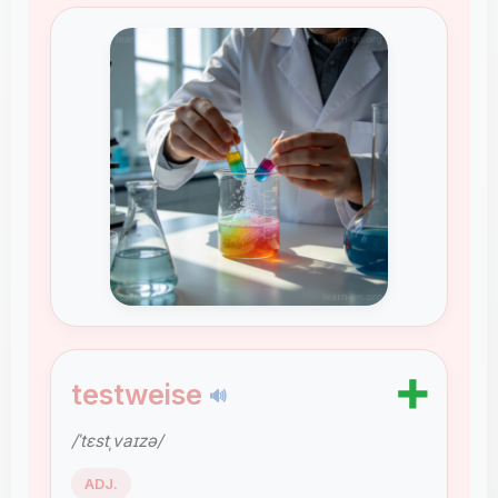
➕
testweise
🔊
/ˈtɛstˌvaɪzə/
ADJ.