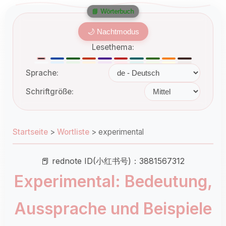
📘 Wörterbuch
🌙 Nachtmodus
Lesethema:
Sprache:
Schriftgröße:
Startseite
>
Wortliste
>
experimental
📕 rednote ID(小红书号)：3881567312
Experimental: Bedeutung,
Aussprache und Beispiele