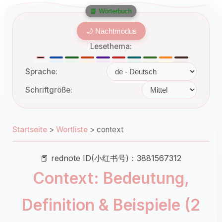
📘 Wörterbuch
🌙 Nachtmodus
Lesethema:
Sprache:
Schriftgröße:
Startseite
>
Wortliste
>
context
📕 rednote ID(小红书号)：3881567312
Context: Bedeutung,
Definition & Beispiele (2