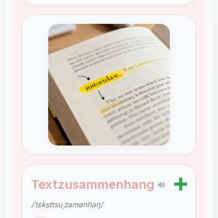
➕
Textzusammenhang
🔊
/ˈtɛksttsuˌzamənhaŋ/