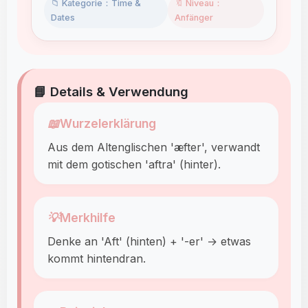
📁 Kategorie：Time &
🔖 Niveau：
Dates
Anfänger
📘 Details & Verwendung
📖
Wurzelerklärung
Aus dem Altenglischen 'æfter', verwandt
mit dem gotischen 'aftra' (hinter).
💡
Merkhilfe
Denke an 'Aft' (hinten) + '-er' → etwas
kommt hintendran.