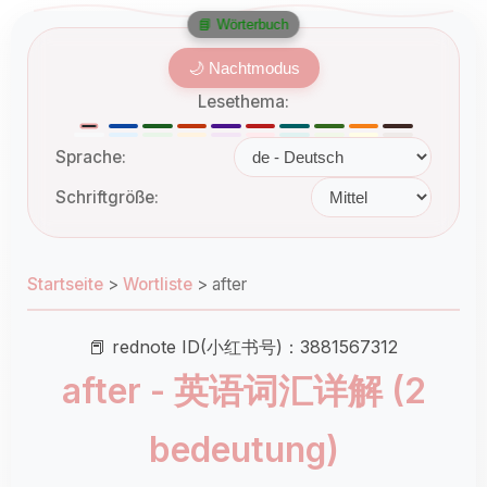
📘 Wörterbuch
🌙 Nachtmodus
Lesethema:
Sprache:
Schriftgröße:
Startseite
>
Wortliste
>
after
📕 rednote ID(小红书号)：3881567312
after - 英语词汇详解 (2
bedeutung)