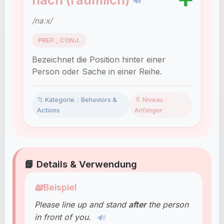
🔊
/naːx/
PREP., CONJ.
Bezeichnet die Position hinter einer
Person oder Sache in einer Reihe.
📁 Kategorie：Behaviors &
🔖 Niveau：
Actions
Anfänger
📘 Details & Verwendung
📖
Beispiel
Please line up and stand
after
the person
in front of you.
🔊