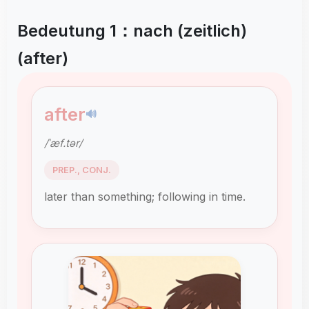
Bedeutung 1：nach (zeitlich)
(after)
after
🔊
/ˈæf.tər/
PREP., CONJ.
later than something; following in time.