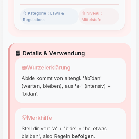
📁 Kategorie：Laws &
🔖 Niveau：
Regulations
Mittelstufe
📘 Details & Verwendung
📖
Wurzelerklärung
Abide kommt von altengl. 'ābīdan'
(warten, bleiben), aus 'a-' (intensiv) +
'bīdan'.
💡
Merkhilfe
Stell dir vor: 'a' + 'bide' = 'bei etwas
bleiben', also Regeln
befolgen
.