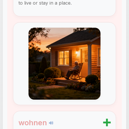
to live or stay in a place.
➕
wohnen
🔊