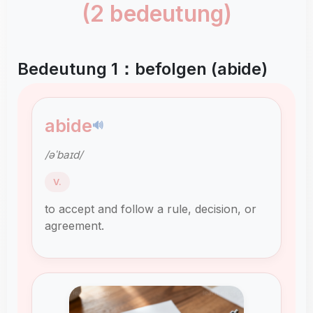
(2 bedeutung)
Bedeutung 1：befolgen (abide)
abide
🔊
/əˈbaɪd/
V.
to accept and follow a rule, decision, or
agreement.