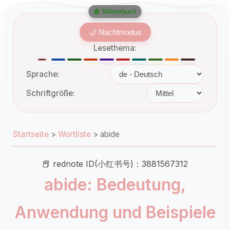
📘 Wörterbuch
🌙 Nachtmodus
Lesethema:
Sprache:
Schriftgröße:
Startseite
>
Wortliste
>
abide
📕 rednote ID(小红书号)：3881567312
abide: Bedeutung,
Anwendung und Beispiele