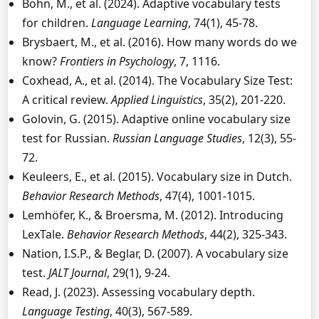
Bohn, M., et al. (2024). Adaptive vocabulary tests
for children.
Language Learning
, 74(1), 45-78.
Brysbaert, M., et al. (2016). How many words do we
know?
Frontiers in Psychology
, 7, 1116.
Coxhead, A., et al. (2014). The Vocabulary Size Test:
A critical review.
Applied Linguistics
, 35(2), 201-220.
Golovin, G. (2015). Adaptive online vocabulary size
test for Russian.
Russian Language Studies
, 12(3), 55-
72.
Keuleers, E., et al. (2015). Vocabulary size in Dutch.
Behavior Research Methods
, 47(4), 1001-1015.
Lemhöfer, K., & Broersma, M. (2012). Introducing
LexTale.
Behavior Research Methods
, 44(2), 325-343.
Nation, I.S.P., & Beglar, D. (2007). A vocabulary size
test.
JALT Journal
, 29(1), 9-24.
Read, J. (2023). Assessing vocabulary depth.
Language Testing
, 40(3), 567-589.