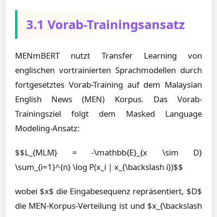
3.1 Vorab-Trainingsansatz
MENmBERT nutzt Transfer Learning von
englischen vortrainierten Sprachmodellen durch
fortgesetztes Vorab-Training auf dem Malaysian
English News (MEN) Korpus. Das Vorab-
Trainingsziel folgt dem Masked Language
Modeling-Ansatz:
$$L_{MLM} = -\mathbb{E}_{x \sim D}
\sum_{i=1}^{n} \log P(x_i | x_{\backslash i})$$
wobei $x$ die Eingabesequenz repräsentiert, $D$
die MEN-Korpus-Verteilung ist und $x_{\backslash