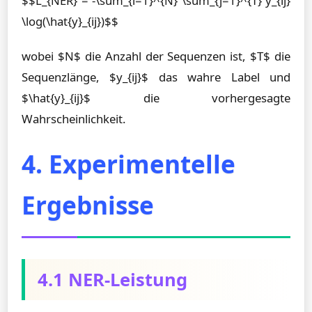
$$L_{NER} = -\sum_{i=1}^{N} \sum_{j=1}^{T} y_{ij}
\log(\hat{y}_{ij})$$
wobei $N$ die Anzahl der Sequenzen ist, $T$ die
Sequenzlänge, $y_{ij}$ das wahre Label und
$\hat{y}_{ij}$ die vorhergesagte
Wahrscheinlichkeit.
4. Experimentelle
Ergebnisse
4.1 NER-Leistung