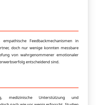
 es empathische Feedbackmechanismen in
spartner, doch nur wenige konnten messbare
knüpfung von wahrgenommener emotionaler
erwerbserfolg entscheidend sind.
, medizinische Unterstützung und
och nach wie vor wenig erforscht. Studien