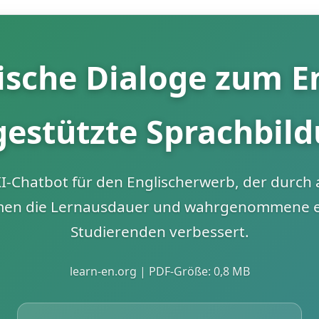
sche Dialoge zum En
gestützte Sprachbil
KI-Chatbot für den Englischerwerb, der durc
temen die Lernausdauer und wahrgenommene e
Studierenden verbessert.
learn-en.org | PDF-Größe: 0,8 MB