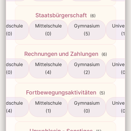
Staatsbürgerschaft
(6)
rundschule
Mittelschule
Gymnasium
Universi
(0)
(0)
(5)
(1)
Rechnungen und Zahlungen
(6)
rundschule
Mittelschule
Gymnasium
Universi
(0)
(4)
(2)
(0)
Fortbewegungsaktivitäten
(5)
rundschule
Mittelschule
Gymnasium
Universi
(4)
(1)
(0)
(0)