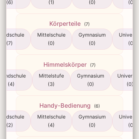
(6)
(1)
(0)
(0)
Körperteile
(7)
rundschule
Mittelschule
Gymnasium
Universi
(7)
(0)
(0)
(0)
Himmelskörper
(7)
rundschule
Mittelstufe
Gymnasium
Universit
(4)
(3)
(0)
(0)
Handy-Bedienung
(6)
rundschule
Mittelschule
Gymnasium
Universi
(2)
(4)
(0)
(0)