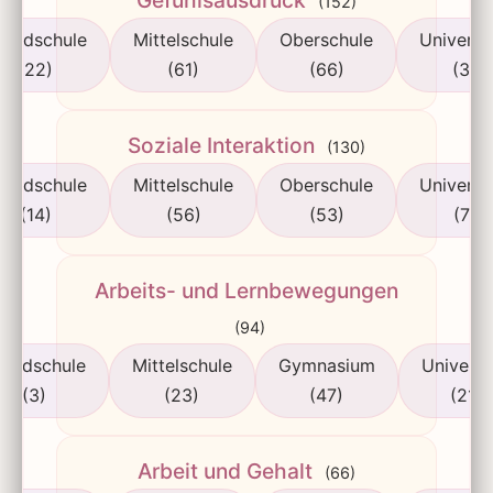
Gefühlsausdruck
(152)
rundschule
Mittelschule
Oberschule
Universi
(22)
(61)
(66)
(3)
Soziale Interaktion
(130)
rundschule
Mittelschule
Oberschule
Universi
(14)
(56)
(53)
(7)
Arbeits- und Lernbewegungen
(94)
rundschule
Mittelschule
Gymnasium
Universi
(3)
(23)
(47)
(21)
Arbeit und Gehalt
(66)