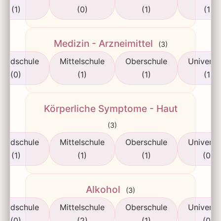
(1)
(0)
(1)
(1)
Medizin - Arzneimittel
(3)
rundschule
Mittelschule
Oberschule
Universi
(0)
(1)
(1)
(1)
Körperliche Symptome - Haut
(3)
rundschule
Mittelschule
Oberschule
Universi
(1)
(1)
(1)
(0)
Alkohol
(3)
rundschule
Mittelschule
Oberschule
Universi
(0)
(2)
(1)
(0)