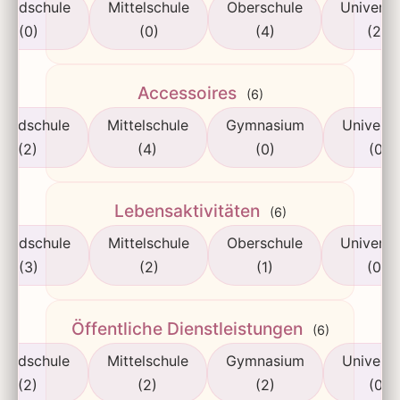
rundschule
Mittelschule
Oberschule
Universi
(0)
(0)
(4)
(2)
Accessoires
(6)
rundschule
Mittelschule
Gymnasium
Universi
(2)
(4)
(0)
(0)
Lebensaktivitäten
(6)
rundschule
Mittelschule
Oberschule
Universi
(3)
(2)
(1)
(0)
Öffentliche Dienstleistungen
(6)
rundschule
Mittelschule
Gymnasium
Universi
(2)
(2)
(2)
(0)