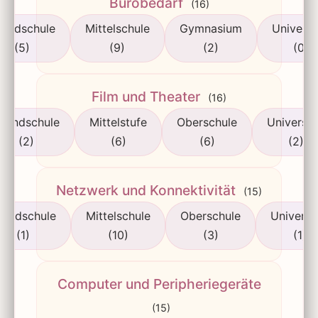
Bürobedarf
(16)
rundschule
Mittelschule
Gymnasium
Universi
(5)
(9)
(2)
(0)
Film und Theater
(16)
rundschule
Mittelstufe
Oberschule
Universit
(2)
(6)
(6)
(2)
Netzwerk und Konnektivität
(15)
rundschule
Mittelschule
Oberschule
Universi
(1)
(10)
(3)
(1)
Computer und Peripheriegeräte
(15)