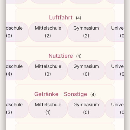
Luftfahrt
(4)
rundschule
Mittelschule
Gymnasium
Universi
(0)
(2)
(2)
(0)
Nutztiere
(4)
rundschule
Mittelschule
Gymnasium
Universi
(4)
(0)
(0)
(0)
Getränke - Sonstige
(4)
rundschule
Mittelschule
Gymnasium
Universi
(3)
(1)
(0)
(0)