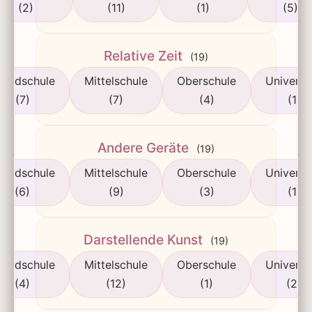
(2)
(11)
(1)
(5)
Relative Zeit
(19)
rundschule
Mittelschule
Oberschule
Universi
(7)
(7)
(4)
(1)
Andere Geräte
(19)
rundschule
Mittelschule
Oberschule
Universi
(6)
(9)
(3)
(1)
Darstellende Kunst
(19)
rundschule
Mittelschule
Oberschule
Universi
(4)
(12)
(1)
(2)