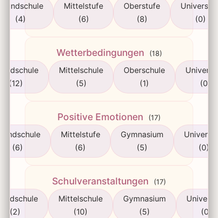
Grundschule
Mittelstufe
Oberstufe
Universitä
(4)
(6)
(8)
(0)
Wetterbedingungen
(18)
rundschule
Mittelschule
Oberschule
Universi
(12)
(5)
(1)
(0)
Positive Emotionen
(17)
rundschule
Mittelstufe
Gymnasium
Universit
(6)
(6)
(5)
(0)
Schulveranstaltungen
(17)
rundschule
Mittelschule
Gymnasium
Universi
(2)
(10)
(5)
(0)