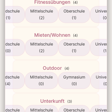
Fitnessübungen
(4)
rundschule
Mittelschule
Oberschule
Universi
(1)
(2)
(1)
(0)
Mieten/Wohnen
(4)
rundschule
Mittelschule
Oberschule
Universi
(0)
(2)
(1)
(1)
Outdoor
(4)
rundschule
Mittelschule
Gymnasium
Universi
(4)
(0)
(0)
(0)
Unterkunft
(3)
rundschule
Mittelschule
Oberschule
Universi