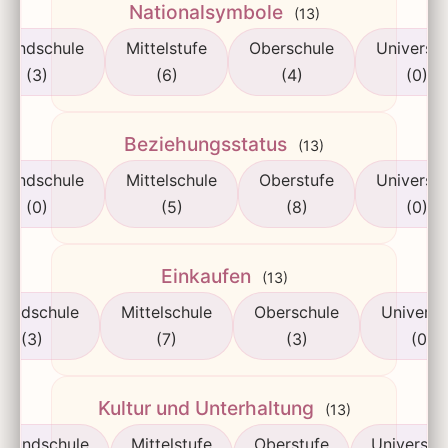
Nationalsymbole
(13)
rundschule
Mittelstufe
Oberschule
Universit
(3)
(6)
(4)
(0)
Beziehungsstatus
(13)
rundschule
Mittelschule
Oberstufe
Universit
(0)
(5)
(8)
(0)
Einkaufen
(13)
rundschule
Mittelschule
Oberschule
Universi
(3)
(7)
(3)
(0)
Kultur und Unterhaltung
(13)
Grundschule
Mittelstufe
Oberstufe
Universitä