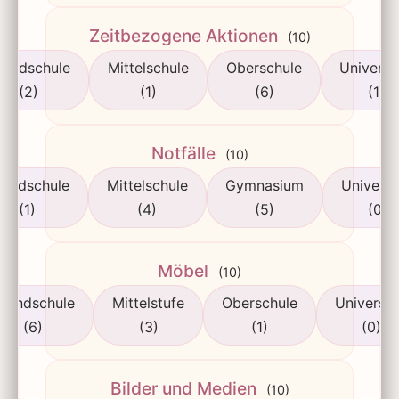
Zeitbezogene Aktionen
(10)
rundschule
Mittelschule
Oberschule
Universi
(2)
(1)
(6)
(1)
Notfälle
(10)
rundschule
Mittelschule
Gymnasium
Universi
(1)
(4)
(5)
(0)
Möbel
(10)
rundschule
Mittelstufe
Oberschule
Universit
(6)
(3)
(1)
(0)
Bilder und Medien
(10)