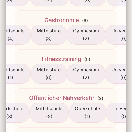
Gastronomie
(9)
rundschule
Mittelstufe
Gymnasium
Universit
(4)
(3)
(2)
(0)
Fitnesstraining
(9)
rundschule
Mittelstufe
Gymnasium
Universit
(1)
(6)
(2)
(0)
Öffentlicher Nahverkehr
(9)
rundschule
Mittelschule
Oberschule
Universi
(3)
(5)
(1)
(0)