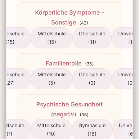
Körperliche Symptome -
Sonstige
(42)
rundschule
Mittelschule
Oberschule
Universi
(15)
(15)
(11)
(1)
Familienrolle
(35)
rundschule
Mittelschule
Oberschule
Universi
(27)
(5)
(3)
(0)
Psychische Gesundheit
(negativ)
(35)
rundschule
Mittelschule
Gymnasium
Universi
(1)
(10)
(18)
(6)