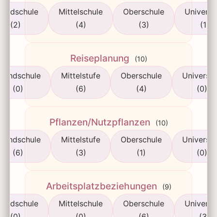
rundschule
Mittelschule
Oberschule
Universi
(2)
(4)
(3)
(1)
Reiseplanung
(10)
rundschule
Mittelstufe
Oberschule
Universit
(0)
(6)
(4)
(0)
Pflanzen/Nutzpflanzen
(10)
rundschule
Mittelstufe
Oberschule
Universit
(6)
(3)
(1)
(0)
Arbeitsplatzbeziehungen
(9)
rundschule
Mittelschule
Oberschule
Universi
(0)
(0)
(6)
(3)