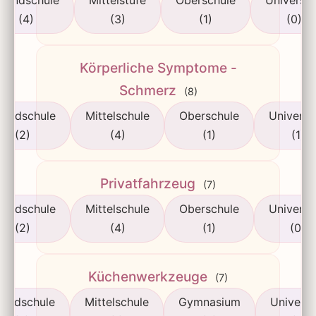
rundschule
Mittelstufe
Oberschule
Universit
(4)
(3)
(1)
(0)
Körperliche Symptome -
Schmerz
(8)
rundschule
Mittelschule
Oberschule
Universi
(2)
(4)
(1)
(1)
Privatfahrzeug
(7)
rundschule
Mittelschule
Oberschule
Universi
(2)
(4)
(1)
(0)
Küchenwerkzeuge
(7)
rundschule
Mittelschule
Gymnasium
Universi