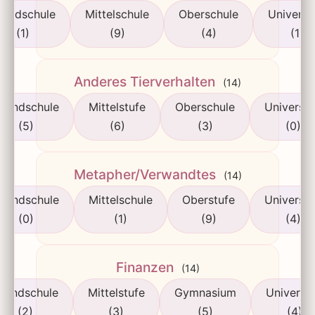
rundschule
Mittelschule
Oberschule
Universi
(1)
(9)
(4)
(1)
Anderes Tierverhalten
(14)
rundschule
Mittelstufe
Oberschule
Universit
(5)
(6)
(3)
(0)
Metapher/Verwandtes
(14)
rundschule
Mittelschule
Oberstufe
Universit
(0)
(1)
(9)
(4)
Finanzen
(14)
rundschule
Mittelstufe
Gymnasium
Universit
(2)
(3)
(5)
(4)