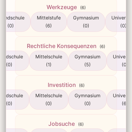
Werkzeuge
(6)
rundschule
Mittelstufe
Gymnasium
Universit
(0)
(6)
(0)
(0)
Rechtliche Konsequenzen
(6)
rundschule
Mittelschule
Gymnasium
Universi
(0)
(1)
(5)
(0)
Investition
(6)
rundschule
Mittelschule
Gymnasium
Universi
(0)
(0)
(0)
(6)
Jobsuche
(6)