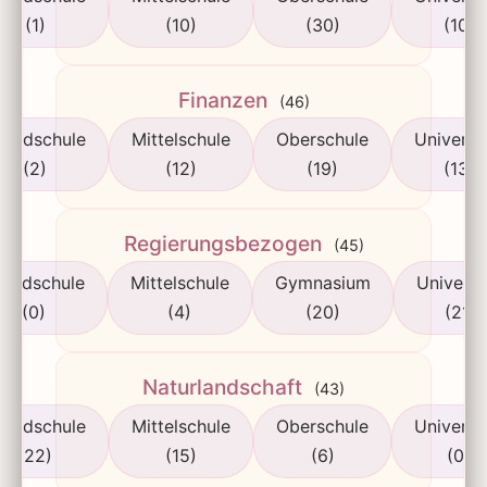
(1)
(10)
(30)
(10)
Finanzen
(46)
rundschule
Mittelschule
Oberschule
Universi
(2)
(12)
(19)
(13)
Regierungsbezogen
(45)
rundschule
Mittelschule
Gymnasium
Universi
(0)
(4)
(20)
(21)
Naturlandschaft
(43)
rundschule
Mittelschule
Oberschule
Universi
(22)
(15)
(6)
(0)