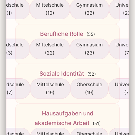
rundschule
Mittelschule
Gymnasium
Universi
(1)
(10)
(32)
(23)
Berufliche Rolle
(55)
rundschule
Mittelschule
Gymnasium
Universi
(3)
(22)
(23)
(7)
Soziale Identität
(52)
rundschule
Mittelschule
Oberschule
Universi
(7)
(19)
(19)
(7)
Hausaufgaben und
akademische Arbeit
(51)
rundschule
Mittelschule
Oberschule
Universi