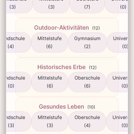
(3)
(3)
(7)
(0)
Outdoor-Aktivitäten
(12)
rundschule
Mittelstufe
Gymnasium
Universit
(4)
(6)
(2)
(0)
Historisches Erbe
(12)
rundschule
Mittelstufe
Oberschule
Universit
(0)
(6)
(6)
(0)
Gesundes Leben
(10)
rundschule
Mittelstufe
Oberschule
Universit
(3)
(3)
(4)
(0)