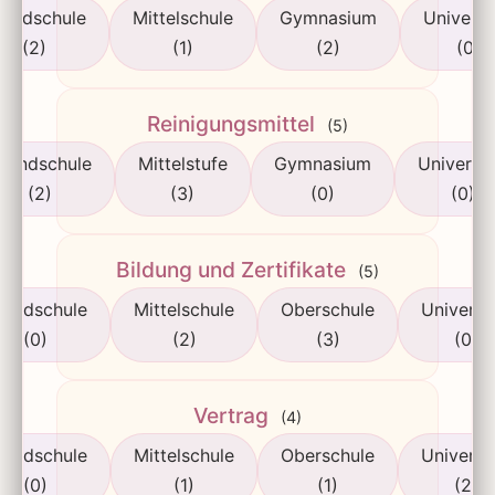
rundschule
Mittelschule
Gymnasium
Universi
(2)
(1)
(2)
(0)
Reinigungsmittel
(5)
rundschule
Mittelstufe
Gymnasium
Universit
(2)
(3)
(0)
(0)
Bildung und Zertifikate
(5)
rundschule
Mittelschule
Oberschule
Universi
(0)
(2)
(3)
(0)
Vertrag
(4)
rundschule
Mittelschule
Oberschule
Universi
(0)
(1)
(1)
(2)