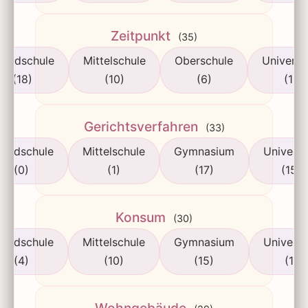
Zeitpunkt
(35)
rundschule
Mittelschule
Oberschule
Universi
(18)
(10)
(6)
(1)
Gerichtsverfahren
(33)
rundschule
Mittelschule
Gymnasium
Universi
(0)
(1)
(17)
(15)
Konsum
(30)
rundschule
Mittelschule
Gymnasium
Universi
(4)
(10)
(15)
(1)