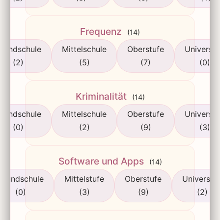
Frequenz
(14)
rundschule
Mittelschule
Oberstufe
Universit
(2)
(5)
(7)
(0)
Kriminalität
(14)
rundschule
Mittelschule
Oberstufe
Universit
(0)
(2)
(9)
(3)
Software und Apps
(14)
Grundschule
Mittelstufe
Oberstufe
Universitä
(0)
(3)
(9)
(2)