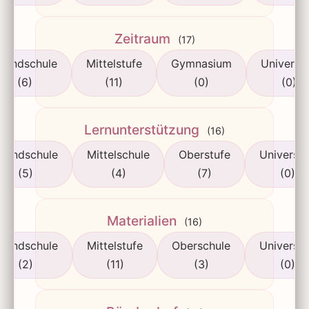
Zeitraum
(17)
rundschule
Mittelstufe
Gymnasium
Universit
(6)
(11)
(0)
(0)
Lernunterstützung
(16)
rundschule
Mittelschule
Oberstufe
Universit
(5)
(4)
(7)
(0)
Materialien
(16)
rundschule
Mittelstufe
Oberschule
Universit
(2)
(11)
(3)
(0)