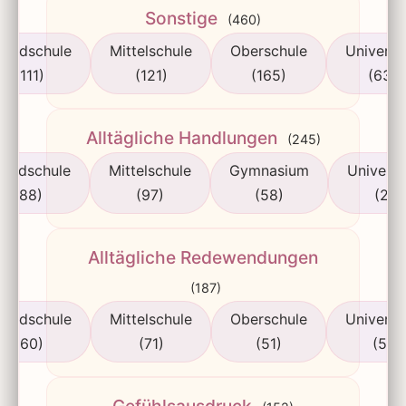
Sonstige
(460)
rundschule
Mittelschule
Oberschule
Universi
(111)
(121)
(165)
(63)
Alltägliche Handlungen
(245)
rundschule
Mittelschule
Gymnasium
Universi
(88)
(97)
(58)
(2)
Alltägliche Redewendungen
(187)
rundschule
Mittelschule
Oberschule
Universi
(60)
(71)
(51)
(5)