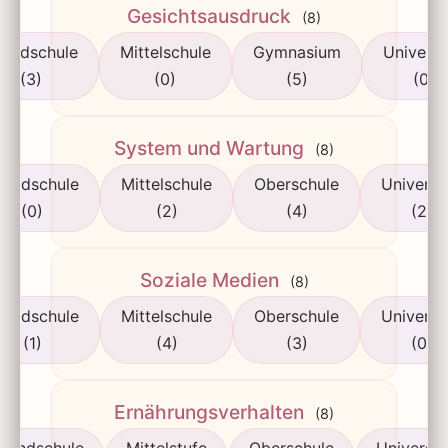
Gesichtsausdruck
(8)
rundschule
Mittelschule
Gymnasium
Universi
(3)
(0)
(5)
(0)
System und Wartung
(8)
rundschule
Mittelschule
Oberschule
Universi
(0)
(2)
(4)
(2)
Soziale Medien
(8)
rundschule
Mittelschule
Oberschule
Universi
(1)
(4)
(3)
(0)
Ernährungsverhalten
(8)