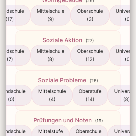
Wohngebäude
(29)
rundschule
Mittelschule
Oberschule
Universi
(17)
(9)
(3)
(0)
Soziale Aktion
(27)
rundschule
Mittelschule
Oberschule
Universi
(7)
(8)
(12)
(0)
Soziale Probleme
(26)
rundschule
Mittelschule
Oberstufe
Universit
(0)
(4)
(14)
(8)
Prüfungen und Noten
(19)
rundschule
Mittelstufe
Oberschule
Universit