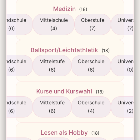
Medizin
(18)
rundschule
Mittelschule
Oberstufe
Universit
(0)
(4)
(7)
(7)
Ballsport/Leichtathletik
(18)
rundschule
Mittelstufe
Oberschule
Universit
(6)
(6)
(6)
(0)
Kurse und Kurswahl
(18)
rundschule
Mittelstufe
Oberschule
Universit
(6)
(6)
(4)
(2)
Lesen als Hobby
(18)