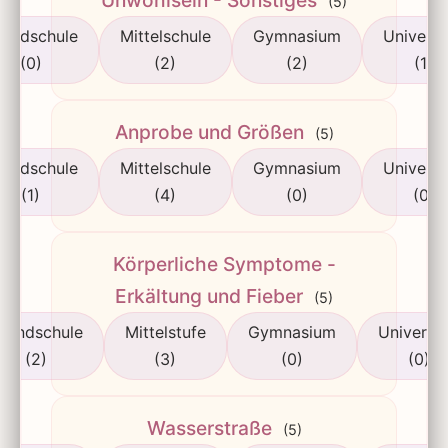
Unwohlsein - Sonstiges
(5)
rundschule
Mittelschule
Gymnasium
Universi
(0)
(2)
(2)
(1)
Anprobe und Größen
(5)
rundschule
Mittelschule
Gymnasium
Universi
(1)
(4)
(0)
(0)
Körperliche Symptome -
Erkältung und Fieber
(5)
rundschule
Mittelstufe
Gymnasium
Universit
(2)
(3)
(0)
(0)
Wasserstraße
(5)