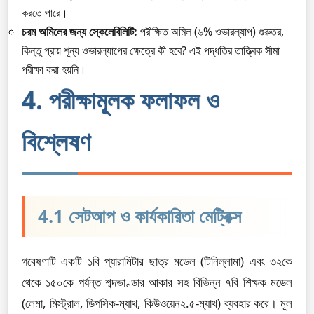
করতে পারে।
চরম অমিলের জন্য স্কেলেবিলিটি:
পরীক্ষিত অমিল (৬% ওভারল্যাপ) গুরুতর,
কিন্তু প্রায় শূন্য ওভারল্যাপের ক্ষেত্রে কী হবে? এই পদ্ধতির তাত্ত্বিক সীমা
পরীক্ষা করা হয়নি।
4. পরীক্ষামূলক ফলাফল ও
বিশ্লেষণ
4.1 সেটআপ ও কার্যকারিতা মেট্রিক্স
গবেষণাটি একটি ১বি প্যারামিটার ছাত্র মডেল (টিনিল্লামা) এবং ৩২কে
থেকে ১৫০কে পর্যন্ত শব্দভাণ্ডার আকার সহ বিভিন্ন ৭বি শিক্ষক মডেল
(লেমা, মিস্ট্রাল, ডিপসিক-ম্যাথ, কিউওয়েন২.৫-ম্যাথ) ব্যবহার করে। মূল