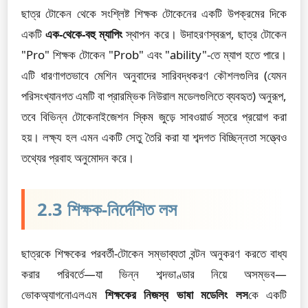
ছাত্র টোকেন থেকে সংশ্লিষ্ট শিক্ষক টোকেনের একটি উপক্রমের দিকে
একটি
এক-থেকে-বহু ম্যাপিং
স্থাপন করে। উদাহরণস্বরূপ, ছাত্র টোকেন
"Pro" শিক্ষক টোকেন "Prob" এবং "ability"-তে ম্যাপ হতে পারে।
এটি ধারণাগতভাবে মেশিন অনুবাদের সারিবদ্ধকরণ কৌশলগুলির (যেমন
পরিসংখ্যানগত এমটি বা প্রারম্ভিক নিউরাল মডেলগুলিতে ব্যবহৃত) অনুরূপ,
তবে বিভিন্ন টোকেনাইজেশন স্কিম জুড়ে সাবওয়ার্ড স্তরে প্রয়োগ করা
হয়। লক্ষ্য হল এমন একটি সেতু তৈরি করা যা শব্দগত বিচ্ছিন্নতা সত্ত্বেও
তথ্যের প্রবাহ অনুমোদন করে।
2.3 শিক্ষক-নির্দেশিত লস
ছাত্রকে শিক্ষকের পরবর্তী-টোকেন সম্ভাব্যতা বন্টন অনুকরণ করতে বাধ্য
করার পরিবর্তে—যা ভিন্ন শব্দভাণ্ডার নিয়ে অসম্ভব—
ভোকঅ্যাগনোএলএম
শিক্ষকের নিজস্ব ভাষা মডেলিং লস
কে একটি