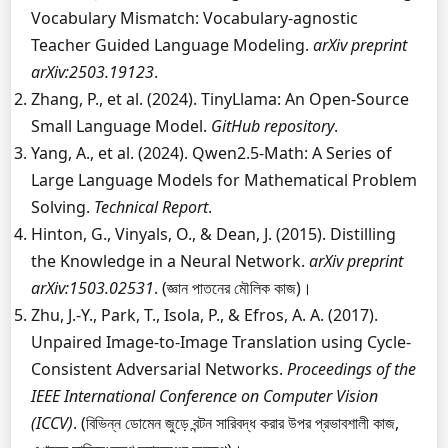
Vocabulary Mismatch: Vocabulary-agnostic
Teacher Guided Language Modeling.
arXiv preprint
arXiv:2503.19123
.
Zhang, P., et al. (2024). TinyLlama: An Open-Source
Small Language Model.
GitHub repository
.
Yang, A., et al. (2024). Qwen2.5-Math: A Series of
Large Language Models for Mathematical Problem
Solving.
Technical Report
.
Hinton, G., Vinyals, O., & Dean, J. (2015). Distilling
the Knowledge in a Neural Network.
arXiv preprint
arXiv:1503.02531
. (জ্ঞান পাতনের মৌলিক কাজ)।
Zhu, J.-Y., Park, T., Isola, P., & Efros, A. A. (2017).
Unpaired Image-to-Image Translation using Cycle-
Consistent Adversarial Networks.
Proceedings of the
IEEE International Conference on Computer Vision
(ICCV)
. (বিভিন্ন ডোমেন জুড়ে বন্টন সারিবদ্ধ করার উপর প্রভাবশালী কাজ,