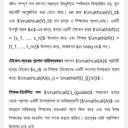
যদিও সম্পূর্ণ লস ফাংশন প্রদত্ত উদ্ধৃতিতে স্পষ্টভাবে বিস্তারিত নয়, মূল
ধারণাটি আনুষ্ঠানিক করা যেতে পারে। ধরা যাক $\mathcal{V}_s$
এবং $\mathcal{V}_t$ হল ছাত্র ও শিক্ষকের শব্দভাণ্ডার। একটি
ইনপুট ক্রম $x$-এর জন্য, ছাত্র একটি টোকেন ক্রম $\mathbf{s}
= [s_1, ..., s_n]$ উৎপন্ন করে এবং শিক্ষক $\mathbf{t} =
[t_1, ..., t_m]$ উৎপন্ন করে, সাধারণত $n \neq m$ সহ।
টোকেন-স্তরের শব্দগত সারিবদ্ধকরণ
ফাংশন $\mathcal{A}$ প্রতিটি
ছাত্র টোকেন $s_i$ কে শিক্ষক টোকেনের একটি সংলগ্ন উপক্রমে ম্যাপ
করে: $\mathcal{A}(s_i) = \mathbf{t}_{[j:k]}$।
শিক্ষক-নির্দেশিত লস
$\mathcal{L}_{guide}$ সম্ভবত ছাত্র
থেকে প্রাপ্ত একটি উপস্থাপনা বা ভবিষ্যদ্বাণী ($\mathcal{A}$ এর
মাধ্যমে সারিবদ্ধ) শিক্ষকের ফরওয়ার্ড পাসে ফিড করে এবং তার উপর
শিক্ষকের ভাষা মডেলিং লস গণনা করতে জড়িত। ছাত্রের মোট প্রশিক্ষণ
উদ্দেশ্য হয়ে ওঠে: