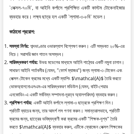
`লেক্সল-৭০বি`, যা আইনি কর্পাসে প্রশিক্ষিত একটি কাস্টম টোকেনাইজার
ব্যবহার করে। লক্ষ্য ছাত্র হল একটি `ল্লামা-৩-৮বি` মডেল।
কাঠামো প্রয়োগ:
সমস্যা নির্ণয়:
শব্দভাণ্ডার ওভারল্যাপ বিশ্লেষণ করুন। এটি সম্ভবত ২০%-এর
নিচে। সরাসরি জ্ঞান পাতন অসম্ভব।
সারিবদ্ধকরণ পর্যায়:
উভয় মডেলের মাধ্যমে আইনি পাঠ্যের একটি নমুনা চালান।
সাধারণ আইনি শর্তাবলীর (যেমন, "ফোর্স ম্যাজর") জন্য ল্লামা-৩ টোকেন এবং
লেক্সল টোকেন ক্রমের মধ্যে একটি ম্যাপিং $\mathcal{A}$ তৈরি করতে
ভোকঅ্যাগনোএলএম-এর সারিবদ্ধকরণ মডিউল (যেমন, বাইট-পেয়ার
এনকোডিং-এ একটি সর্বনিম্ন সম্পাদনা-দূরত্ব অ্যালগরিদম) ব্যবহার করুন।
প্রশিক্ষণ পর্যায়:
একটি আইনি কর্পাসে ল্লামা-৩ ছাত্রকে প্রশিক্ষণ দিন।
প্রতিটি ব্যাচের জন্য, তার আদর্শ লস গণনা করুন। সমান্তরালভাবে, প্রতিটি
ক্রমের জন্য, ছাত্রের ভবিষ্যদ্বাণী করা ক্রমের একটি "শিক্ষক-দৃশ্য" তৈরি
করতে $\mathcal{A}$ ব্যবহার করুন, এটিকে ফ্রোজেন লেক্সল শিক্ষকের