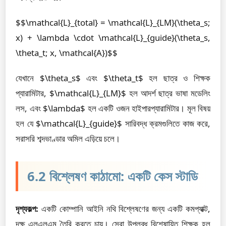
$$\mathcal{L}_{total} = \mathcal{L}_{LM}(\theta_s;
x) + \lambda \cdot \mathcal{L}_{guide}(\theta_s,
\theta_t; x, \mathcal{A})$$
যেখানে $\theta_s$ এবং $\theta_t$ হল ছাত্র ও শিক্ষক
প্যারামিটার, $\mathcal{L}_{LM}$ হল আদর্শ ছাত্র ভাষা মডেলিং
লস, এবং $\lambda$ হল একটি ওজন হাইপারপ্যারামিটার। মূল বিষয়
হল যে $\mathcal{L}_{guide}$ সারিবদ্ধ ক্রমগুলিতে কাজ করে,
সরাসরি শব্দভাণ্ডার অমিল এড়িয়ে চলে।
6.2 বিশ্লেষণ কাঠামো: একটি কেস স্টাডি
দৃশ্যকল্প:
একটি কোম্পানি আইনি নথি বিশ্লেষণের জন্য একটি কমপ্যাক্ট,
দক্ষ এলএলএম তৈরি করতে চায়। সেরা উপলব্ধ বিশেষায়িত শিক্ষক হল