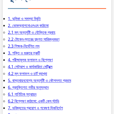
1. ভূমিকা ও সমস্যা বিবৃতি
2. ভোকঅ্যাগনোএলএম কাঠামো
2.1 মূল অন্তর্দৃষ্টি ও যৌক্তিক প্রবাহ
2.2 টোকেন-স্তরের শব্দগত সারিবদ্ধকরণ
2.3 শিক্ষক-নির্দেশিত লস
3. শক্তি ও গুরুতর ত্রুটি
4. পরীক্ষামূলক ফলাফল ও বিশ্লেষণ
4.1 সেটআপ ও কার্যকারিতা মেট্রিক্স
4.2 মূল ফলাফল ও চার্ট ব্যাখ্যা
5. বাস্তবায়নযোগ্য অন্তর্দৃষ্টি ও কৌশলগত প্রভাব
6. প্রযুক্তিগত গভীর অনুসন্ধান
6.1 গাণিতিক সূত্রায়ন
6.2 বিশ্লেষণ কাঠামো: একটি কেস স্টাডি
7. ভবিষ্যতের প্রয়োগ ও গবেষণা দিকনির্দেশ