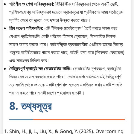
গতিশীল ও শেখা সারিবদ্ধকরণ:
হিউরিস্টিক সারিবদ্ধকরণ থেকে একটি ছোট,
প্রশিক্ষণযোগ্য সারিবদ্ধকরণ মডেলে স্থানান্তর যা প্রশিক্ষণের সময় সর্বোত্তম
ম্যাপিং শেখে তা দৃঢ়তা এবং দক্ষতা উন্নত করতে পারে।
শিল্প মডেল পাইপলাইন:
এটি "শিক্ষক মার্কেটপ্লেস" তৈরি করতে সক্ষম করে
যেখানে প্রতিষ্ঠানগুলি একটি পরিষেবা হিসেবে ফ্রোজেন, বিশেষায়িত শিক্ষক
মডেল অফার করতে পারে। ডাউনস্ট্রিম ব্যবহারকারীরা এগুলিকে তাদের নিজস্ব
পছন্দের আর্কিটেকচারে পাতন করতে পারে, আইপি রক্ষা করে (শিক্ষকরা ফ্রোজেন)
এবং সামঞ্জস্য নিশ্চিত করে।
বৈচিত্র্যপূর্ণ ক্লায়েন্ট সহ ফেডারেটেড লার্নিং:
ফেডারেটেড দৃশ্যকল্পে, ক্লায়েন্টরা
ভিন্ন বেস মডেল ব্যবহার করতে পারে। ভোকঅ্যাগনোএলএম এই বৈচিত্র্যপূর্ণ
মডেলগুলি থেকে জ্ঞানকে একটি গ্লোবাল মডেলে একত্রিত করার একটি পদ্ধতি
প্রদান করতে পারে মানকীকরণের প্রয়োজন ছাড়াই।
8. তথ্যসূত্র
Shin, H., Ji, L., Liu, X., & Gong, Y. (2025). Overcoming