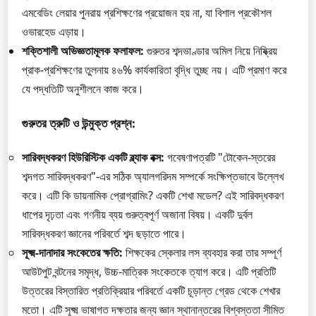
এমবেডিং লেয়ার পুনরায় প্রশিক্ষণের প্রয়োজন হয় না, যা বিশাল প্রকৌশল
ওভারহেড এড়ায়।
শক্তিশালী অভিজ্ঞতামূলক ফলাফল:
গুরুতর শব্দভাণ্ডার অমিল নিয়ে নিষ্ক্রিয়
প্রাক-প্রশিক্ষণের তুলনায় ৪৬% কার্যকারিতা বৃদ্ধি তুচ্ছ নয়। এটি প্রমাণ করে
যে পদ্ধতিটি অনুশীলনে কাজ করে।
গুরুতর ত্রুটি ও উন্মুক্ত প্রশ্ন:
সারিবদ্ধকরণ হিউরিস্টিক একটি ব্ল্যাক বক্স:
গবেষণাপত্রটি "টোকেন-স্তরের
শব্দগত সারিবদ্ধকরণ"-এর সঠিক অ্যালগরিদম সম্পর্কে সংক্ষিপ্তভাবে উল্লেখ
করে। এটি কি ডায়নামিক প্রোগ্রামিং? একটি শেখা মডেল? এই সারিবদ্ধকরণ
ধাপের দৃঢ়তা এবং গণনীয় ব্যয় গুরুত্বপূর্ণ অজানা বিষয়। একটি দুর্বল
সারিবদ্ধকরণ জ্ঞানের পরিবর্তে শব্দ ছড়াতে পারে।
সূক্ষ্ম-দানাদার সংকেতের ক্ষতি:
শিক্ষকের স্কেলার লস ব্যবহার করা তার সম্পূর্ণ
আউটপুট বন্টনের সমৃদ্ধ, উচ্চ-মাত্রিক সংকেতকে ত্যাগ করে। এটি প্রতিটি
উত্তরের বিস্তারিত প্রতিক্রিয়ার পরিবর্তে একটি চূড়ান্ত গ্রেড থেকে শেখার
মতো। এটি সূক্ষ্ম ভাষাগত দক্ষতার জন্য জ্ঞান স্থানান্তরের বিশ্বস্ততা সীমিত