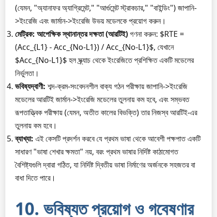
(যেমন, "অ্যানাফর অ্যাগ্রিমেন্ট," "আর্গুমেন্ট স্ট্রাকচার," "বাইন্ডিং") জাপানি-
>ইংরেজি এবং জার্মান->ইংরেজি উভয় মডেলকে প্রয়োগ করুন।
মেট্রিক:
আপেক্ষিক স্থানান্তর দক্ষতা (আরটিই)
গণনা করুন: $RTE =
(Acc_{L1} - Acc_{No-L1}) / Acc_{No-L1}$, যেখানে
$Acc_{No-L1}$ হল স্ক্র্যাচ থেকে ইংরেজিতে প্রশিক্ষিত একটি মডেলের
নির্ভুলতা।
ভবিষ্যদ্বাণী:
শব্দ-ক্রম-সংবেদনশীল বাক্য গঠন পরীক্ষায় জাপানি->ইংরেজি
মডেলের আরটিই জার্মান->ইংরেজি মডেলের তুলনায় কম হবে, এবং সম্ভবত
রূপতাত্ত্বিক পরীক্ষায় (যেমন, অতীত কালের বিভক্তি) তার নিজস্ব আরটিই-এর
তুলনায় কম হবে।
ব্যাখ্যা:
এই কেসটি প্রদর্শন করবে যে প্রথম ভাষা থেকে আবেশী পক্ষপাত একটি
সাধারণ "ভাষা শেখার ক্ষমতা" নয়, বরং প্রথম ভাষার নির্দিষ্ট কাঠামোগত
বৈশিষ্ট্যগুলি দ্বারা গঠিত, যা নির্দিষ্ট দ্বিতীয় ভাষা নির্মাণের অর্জনকে সহজতর বা
বাধা দিতে পারে।
10. ভবিষ্যত প্রয়োগ ও গবেষণার