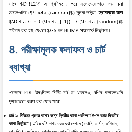
সাথে $D_{L2}$ এ প্রশিক্ষণের পরে এলোমেলোভাবে শুরু করা
মডেলগুলির ($\theta_{random}$) তুলনা জড়িত,
স্থানান্তর লাভ
$\Delta G = G(\theta_{L1}) - G(\theta_{random})$
পরিমাপ করা হয়, যেখানে $G$ হল BLiMP বেঞ্চমার্কে নির্ভুলতা।
8. পরীক্ষামূলক ফলাফল ও চার্ট
ব্যাখ্যা
প্রদত্ত PDF উদ্ধৃতিতে নির্দিষ্ট চার্ট না থাকলেও, বর্ণিত ফলাফলগুলি
দৃশ্যতভাবে ধারণা করা যেতে পারে:
চার্ট ১: বিভিন্ন প্রথম ভাষার জন্য দ্বিতীয় ভাষা প্রশিক্ষণ ইপক বনাম দ্বিতীয়
ভাষা নির্ভুলতা।
এটি চারটি শেখার বক্ররেখা দেখাবে (ফরাসি, জার্মান, রাশিয়ান,
জাপানি)। ফরাসি এবং জার্মান বক্ররেখাগুলি রাশিয়ান এবং জাপানির তুলনায় বেশি