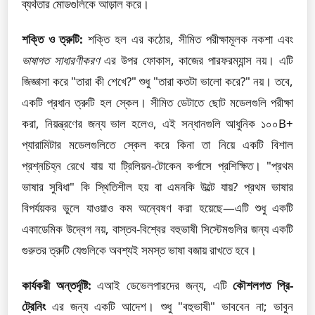
ব্যর্থতার মোডগুলিকে আড়াল করে।
শক্তি ও ত্রুটি:
শক্তি হল এর কঠোর, সীমিত পরীক্ষামূলক নকশা এবং
ভাষাগত সাধারণীকরণ
এর উপর ফোকাস, কাজের পারফরম্যান্স নয়। এটি
জিজ্ঞাসা করে "তারা কী শেখে?" শুধু "তারা কতটা ভালো করে?" নয়। তবে,
একটি প্রধান ত্রুটি হল স্কেল। সীমিত ডেটাতে ছোট মডেলগুলি পরীক্ষা
করা, নিয়ন্ত্রণের জন্য ভাল হলেও, এই সন্ধানগুলি আধুনিক ১০০B+
প্যারামিটার মডেলগুলিতে স্কেল করে কিনা তা নিয়ে একটি বিশাল
প্রশ্নচিহ্ন রেখে যায় যা ট্রিলিয়ন-টোকেন কর্পাসে প্রশিক্ষিত। "প্রথম
ভাষার সুবিধা" কি স্থিতিশীল হয় বা এমনকি উল্টে যায়? প্রথম ভাষার
বিপর্যয়কর ভুলে যাওয়াও কম অন্বেষণ করা হয়েছে—এটি শুধু একটি
একাডেমিক উদ্বেগ নয়, বাস্তব-বিশ্বের বহুভাষী সিস্টেমগুলির জন্য একটি
গুরুতর ত্রুটি যেগুলিকে অবশ্যই সমস্ত ভাষা বজায় রাখতে হবে।
কার্যকরী অন্তর্দৃষ্টি:
এআই ডেভেলপারদের জন্য, এটি
কৌশলগত প্রি-
ট্রেনিং
এর জন্য একটি আদেশ। শুধু "বহুভাষী" ভাববেন না; ভাবুন