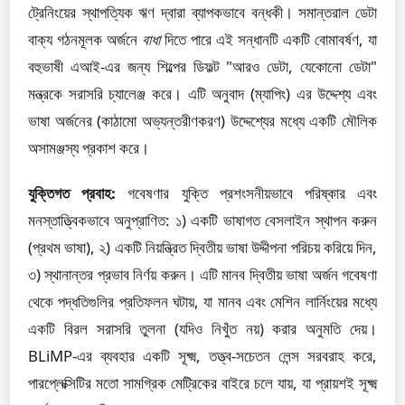
ট্রেনিংয়ের স্থাপত্যিক ঋণ দ্বারা ব্যাপকভাবে বন্ধকী। সমান্তরাল ডেটা
বাক্য গঠনমূলক অর্জনে
বাধা
দিতে পারে এই সন্ধানটি একটি বোমাবর্ষণ, যা
বহুভাষী এআই-এর জন্য শিল্পের ডিফল্ট "আরও ডেটা, যেকোনো ডেটা"
মন্ত্রকে সরাসরি চ্যালেঞ্জ করে। এটি অনুবাদ (ম্যাপিং) এর উদ্দেশ্য এবং
ভাষা অর্জনের (কাঠামো অভ্যন্তরীণকরণ) উদ্দেশ্যের মধ্যে একটি মৌলিক
অসামঞ্জস্য প্রকাশ করে।
যুক্তিগত প্রবাহ:
গবেষণার যুক্তি প্রশংসনীয়ভাবে পরিষ্কার এবং
মনস্তাত্ত্বিকভাবে অনুপ্রাণিত: ১) একটি ভাষাগত বেসলাইন স্থাপন করুন
(প্রথম ভাষা), ২) একটি নিয়ন্ত্রিত দ্বিতীয় ভাষা উদ্দীপনা পরিচয় করিয়ে দিন,
৩) স্থানান্তর প্রভাব নির্ণয় করুন। এটি মানব দ্বিতীয় ভাষা অর্জন গবেষণা
থেকে পদ্ধতিগুলির প্রতিফলন ঘটায়, যা মানব এবং মেশিন লার্নিংয়ের মধ্যে
একটি বিরল সরাসরি তুলনা (যদিও নিখুঁত নয়) করার অনুমতি দেয়।
BLiMP-এর ব্যবহার একটি সূক্ষ্ম, তত্ত্ব-সচেতন লেন্স সরবরাহ করে,
পারপ্লেক্সিটির মতো সামগ্রিক মেট্রিকের বাইরে চলে যায়, যা প্রায়শই সূক্ষ্ম