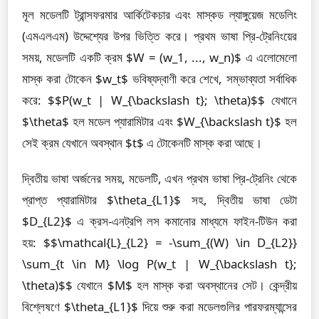
মূল মডেলটি ট্রান্সফরমার আর্কিটেকচার এবং মাস্কড ল্যাঙ্গুয়েজ মডেলিং
(এমএলএম) উদ্দেশ্যের উপর ভিত্তি করে। প্রথম ভাষা প্রি-ট্রেনিংয়ের
সময়, মডেলটি একটি ক্রম $W = (w_1, ..., w_n)$ এ এলোমেলো
মাস্ক করা টোকেন $w_t$ ভবিষ্যদ্বাণী করে শেখে, সম্ভাব্যতা সর্বাধিক
করে: $$P(w_t | W_{\backslash t}; \theta)$$ যেখানে
$\theta$ হল মডেল প্যারামিটার এবং $W_{\backslash t}$ হল
সেই ক্রম যেখানে অবস্থান $t$ এ টোকেনটি মাস্ক করা আছে।
দ্বিতীয় ভাষা অর্জনের সময়, মডেলটি, এখন প্রথম ভাষা প্রি-ট্রেনিং থেকে
প্রাপ্ত প্যারামিটার $\theta_{L1}$ সহ, দ্বিতীয় ভাষা ডেটা
$D_{L2}$ এ ক্রস-এনট্রপি লস কমানোর মাধ্যমে ফাইন-টিউন করা
হয়: $$\mathcal{L}_{L2} = -\sum_{(W) \in D_{L2}}
\sum_{t \in M} \log P(w_t | W_{\backslash t};
\theta)$$ যেখানে $M$ হল মাস্ক করা অবস্থানের সেট। কেন্দ্রীয়
বিশ্লেষণে $\theta_{L1}$ দিয়ে শুরু করা মডেলগুলির পারফরম্যান্সের