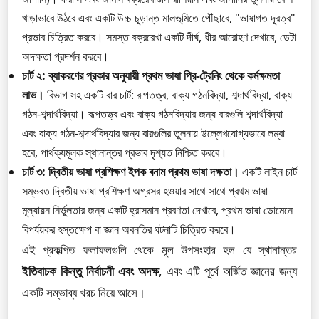
খাড়াভাবে উঠবে এবং একটি উচ্চ চূড়ান্ত মালভূমিতে পৌঁছাবে, "ভাষাগত দূরত্ব"
প্রভাব চিত্রিত করবে। সমস্ত বক্ররেখা একটি দীর্ঘ, ধীর আরোহণ দেখাবে, ডেটা
অদক্ষতা প্রদর্শন করবে।
চার্ট ২: ব্যাকরণের প্রকার অনুযায়ী প্রথম ভাষা প্রি-ট্রেনিং থেকে কর্মক্ষমতা
লাভ।
বিভাগ সহ একটি বার চার্ট: রূপতত্ত্ব, বাক্য গঠনবিদ্যা, শব্দার্থবিদ্যা, বাক্য
গঠন-শব্দার্থবিদ্যা। রূপতত্ত্ব এবং বাক্য গঠনবিদ্যার জন্য বারগুলি শব্দার্থবিদ্যা
এবং বাক্য গঠন-শব্দার্থবিদ্যার জন্য বারগুলির তুলনায় উল্লেখযোগ্যভাবে লম্বা
হবে, পার্থক্যমূলক স্থানান্তর প্রভাব দৃশ্যত নিশ্চিত করবে।
চার্ট ৩: দ্বিতীয় ভাষা প্রশিক্ষণ ইপক বনাম প্রথম ভাষা দক্ষতা।
একটি লাইন চার্ট
সম্ভবত দ্বিতীয় ভাষা প্রশিক্ষণ অগ্রসর হওয়ার সাথে সাথে প্রথম ভাষা
মূল্যায়ন নির্ভুলতার জন্য একটি হ্রাসমান প্রবণতা দেখাবে, প্রথম ভাষা ডোমেনে
বিপর্যয়কর হস্তক্ষেপ বা জ্ঞান অবনতির ঘটনাটি চিত্রিত করবে।
এই প্রকল্পিত ফলাফলগুলি থেকে মূল উপসংহার হল যে স্থানান্তর
ইতিবাচক কিন্তু নির্বাচনী এবং অদক্ষ
, এবং এটি পূর্বে অর্জিত জ্ঞানের জন্য
একটি সম্ভাব্য খরচ নিয়ে আসে।