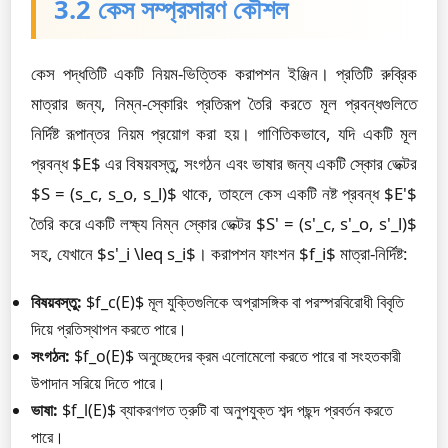
3.2 কেস সম্প্রসারণ কৌশল
কেস পদ্ধতিটি একটি নিয়ম-ভিত্তিক করাপশন ইঞ্জিন। প্রতিটি রুব্রিক
মাত্রার জন্য, নিম্ন-স্কোরিং প্রতিরূপ তৈরি করতে মূল প্রবন্ধগুলিতে
নির্দিষ্ট রূপান্তর নিয়ম প্রয়োগ করা হয়। গাণিতিকভাবে, যদি একটি মূল
প্রবন্ধ $E$ এর বিষয়বস্তু, সংগঠন এবং ভাষার জন্য একটি স্কোর ভেক্টর
$S = (s_c, s_o, s_l)$ থাকে, তাহলে কেস একটি নষ্ট প্রবন্ধ $E'$
তৈরি করে একটি লক্ষ্য নিম্ন স্কোর ভেক্টর $S' = (s'_c, s'_o, s'_l)$
সহ, যেখানে $s'_i \leq s_i$। করাপশন ফাংশন $f_i$ মাত্রা-নির্দিষ্ট:
বিষয়বস্তু:
$f_c(E)$ মূল যুক্তিগুলিকে অপ্রাসঙ্গিক বা পরস্পরবিরোধী বিবৃতি
দিয়ে প্রতিস্থাপন করতে পারে।
সংগঠন:
$f_o(E)$ অনুচ্ছেদের ক্রম এলোমেলো করতে পারে বা সংহতকারী
উপাদান সরিয়ে দিতে পারে।
ভাষা:
$f_l(E)$ ব্যাকরণগত ত্রুটি বা অনুপযুক্ত শব্দ পছন্দ প্রবর্তন করতে
পারে।