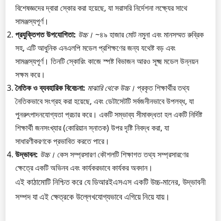
বিশেষজ্ঞদের দ্বারা স্কোর করা হয়েছে, যা সরাসরি নির্দেশনা লক্ষ্যের সাথে
সামঞ্জস্যপূর্ণ।
প্রযুক্তিগত উপযোগিতা:
উচ্চ।
~৪৯ হাজার মোট নমুনা এবং মানসম্মত রুব্রিক
সহ, এটি আধুনিক এনএলপি মডেল প্রশিক্ষণের জন্য যথেষ্ট বড় এবং
সামঞ্জস্যপূর্ণ। তিনটি স্কোরিং কাজে স্পষ্ট বিভাজন আরও সূক্ষ্ম মডেল উন্নয়ন
সক্ষম করে।
নৈতিক ও ব্যবহারিক বিবেচনা:
মাঝারি থেকে উচ্চ।
প্রকৃত শিক্ষার্থীর তথ্য
নৈতিকভাবে সংগ্রহ করা হয়েছে, এবং ডেটাসেটটি সর্বজনীনভাবে উপলব্ধ, যা
পুনরুৎপাদনযোগ্যতা প্রচার করে। একটি সম্ভাব্য সীমাবদ্ধতা হল একটি নির্দিষ্ট
শিক্ষার্থী জনসংখ্যার (কোরিয়ান স্নাতক) উপর দৃষ্টি নিবদ্ধ করা, যা
সাধারণীকরণকে প্রভাবিত করতে পারে।
উদ্ভাবন:
উচ্চ।
কেস সম্প্রসারণ কৌশলটি শিক্ষাগত তথ্য সম্প্রসারণের
ক্ষেত্রে একটি অভিনব এবং কার্যকরভাবে কার্যকর অবদান।
এই কাঠামোটি নিশ্চিত করে যে ডিআরইএসএস একটি উচ্চ-মানের, উদ্ভাবনী
সম্পদ যা এই ক্ষেত্রকে উল্লেখযোগ্যভাবে এগিয়ে নিয়ে যায়।