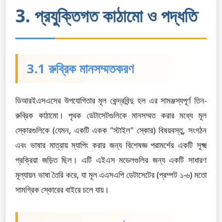
3. প্রযুক্তিগত কাঠামো ও পদ্ধতি
3.1 রুব্রিক মানসম্মতকরণ
ডিআরইএসএসের উপযোগিতার মূল কেন্দ্রবিন্দু হল এর সামঞ্জস্যপূর্ণ তিন-
রুব্রিক কাঠামো। পৃথক ডেটাসেটগুলিকে মানসম্মত করার মধ্যে মূল
স্কোরগুলিকে (যেমন, একটি একক "স্টাইল" স্কোর) বিষয়বস্তু, সংগঠন
এবং ভাষার মাত্রায় ম্যাপিং করার জন্য বিশেষজ্ঞ পরামর্শের একটি সূক্ষ্ম
প্রক্রিয়া জড়িত ছিল। এটি এইএস মডেলগুলির জন্য একটি সাধারণ
মূল্যায়ন ভাষা তৈরি করে, যা মূল এএসএপি ডেটাসেটের (প্রম্পট ১-৬) মতো
সামগ্রিক স্কোরের বাইরে চলে যায়।