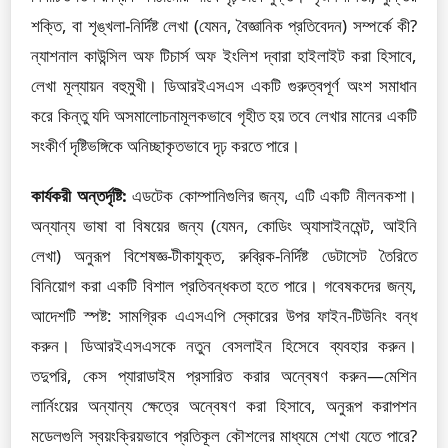
শক্তি, বা শৃঙ্খলা-নির্দিষ্ট লেখা (যেমন, বৈজ্ঞানিক প্রতিবেদন) সম্পর্কে কী?
ন্যাশনাল কাউন্সিল অফ টিচার্স অফ ইংলিশ দ্বারা হাইলাইট করা হিসাবে,
লেখা মূল্যায়ন বহুমুখী। ডিআরইএসএস একটি গুরুত্বপূর্ণ অংশ সমাধান
করে কিন্তু যদি অসমালোচনামূলকভাবে গৃহীত হয় তবে লেখার মানের একটি
সংকীর্ণ দৃষ্টিভঙ্গিকে অনিচ্ছাকৃতভাবে দৃঢ় করতে পারে।
কার্যকরী অন্তর্দৃষ্টি:
এডটেক কোম্পানিগুলির জন্য, এটি একটি নীলনকশা।
অন্যান্য ভাষা বা বিষয়ের জন্য (যেমন, কোডিং অ্যাসাইনমেন্ট, আইনি
লেখা) অনুরূপ বিশেষজ্ঞ-টীকাযুক্ত, রুব্রিক-নির্দিষ্ট ডেটাসেট তৈরিতে
বিনিয়োগ করা একটি বিশাল প্রতিবন্ধকতা হতে পারে। গবেষকদের জন্য,
আদেশটি স্পষ্ট: সামগ্রিক এএসএপি স্কোরের উপর ফাইন-টিউনিং বন্ধ
করুন। ডিআরইএসএসকে নতুন বেসলাইন হিসেবে ব্যবহার করুন।
তদুপরি, কেস প্যারাডাইম প্রসারিত করার অন্বেষণ করুন—মেশিন
লার্নিংয়ের অন্যান্য ক্ষেত্রে অন্বেষণ করা হিসাবে, অনুরূপ করাপশন
মডেলগুলি স্বয়ংক্রিয়ভাবে প্রতিকূল কৌশলের মাধ্যমে শেখা যেতে পারে?