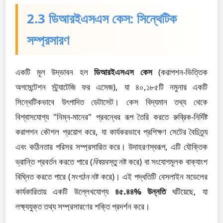
2.3 ডিআরইএসএস কেস: সিন্থেটিক
সম্প্রসারণ
একটি মূল উদ্ভাবন হল
ডিআরইএসএস কেস
(করাপশন-ভিত্তিক
অগমেন্টেশন স্ট্র্যাটেজি ফর এসেজ), যা ৪০,১৮৫টি নমুনার একটি
সিন্থেটিকভাবে উৎপাদিত ডেটাসেট। কেস বিদ্যমান তথ্য থেকে
বিশ্বাসযোগ্য "নিম্ন-মানের" প্রবন্ধের রূপ তৈরি করতে রুব্রিক-নির্দিষ্ট
করাপশন কৌশল প্রয়োগ করে, যা কার্যকরভাবে প্রশিক্ষণ সেটের বৈচিত্র্য
এবং কঠিনতার পরিসর সম্প্রসারিত করে। উদাহরণস্বরূপ, এটি যৌক্তিক
ভ্রান্তি প্রবর্তন করতে পারে (
বিষয়বস্তু
নষ্ট করে) বা সংযোগমূলক বাক্যাংশ
বিঘ্নিত করতে পারে (
সংগঠন
নষ্ট করে)। এই পদ্ধতিটি বেসলাইন মডেলের
কার্যকারিতায় একটি উল্লেখযোগ্য
৪৫.৪৪% উন্নতি
ঘটিয়েছে, যা
লক্ষ্যযুক্ত তথ্য সম্প্রসারণের শক্তি প্রদর্শন করে।