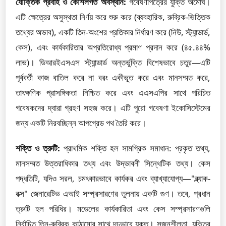
যৌক্তিক প্রবাহ ও কৌশলগত অবস্থান:
গবেষণাপত্রের যুক্তি অমোঘ।
এটি ক্ষেত্রের অসুস্থতা নির্ণয় করে শুরু করে (ব্যবহারিক, রুব্রিক-ভিত্তিক
তথ্যের অভাব), একটি তিন-অংশের প্রতিকার নির্ধারণ করে (নিউ, স্ট্যান্ডার্ড,
কেস), এবং কার্যকারিতার অপ্রতিরোধ্য প্রমাণ প্রদান করে (৪৫.৪৪%
লাভ)। ডিআরইএসএস স্ট্যান্ডার্ড অন্তর্ভুক্তি বিশেষভাবে চতুর—এটি
পূর্ববর্তী কাজ বাতিল করে না বরং একীভূত করে এবং মানসম্মত করে,
তাৎক্ষণিক প্রাসঙ্গিকতা নিশ্চিত করে এবং এএসএপির সাথে পরিচিত
গবেষকদের দ্বারা গ্রহণ সহজ করে। এটি পুরো গবেষণা ইকোসিস্টেমের
জন্য একটি নিরবচ্ছিন্ন আপগ্রেড পথ তৈরি করে।
শক্তি ও ত্রুটি:
প্রাথমিক শক্তি হল সামগ্রিক সমাধান: প্রকৃত তথ্য,
মানসম্মত উত্তরাধিকার তথ্য এবং উদ্ভাবনী সিন্থেটিক তথ্য। কেস
পদ্ধতিটি, যদিও সরল, চমৎকারভাবে কার্যকর এবং ব্যাখ্যাযোগ্য—"ব্ল্যাক-
বক্স" জেনারেটিভ এআই সম্প্রসারণের তুলনায় একটি গুণ। তবে, প্রধান
ত্রুটি হল পরিধির। মডেলের কার্যকারিতা এবং কেস সম্প্রসারণগুলি
নির্বাচিত তিন-রুব্রিক কাঠামোর সাথে দৃঢ়ভাবে যুক্ত। সৃজনশীলতা, যুক্তির