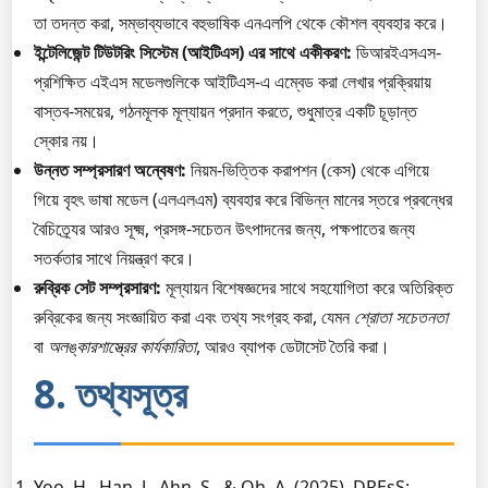
তা তদন্ত করা, সম্ভাব্যভাবে বহুভাষিক এনএলপি থেকে কৌশল ব্যবহার করে।
ইন্টেলিজেন্ট টিউটরিং সিস্টেম (আইটিএস) এর সাথে একীকরণ:
ডিআরইএসএস-
প্রশিক্ষিত এইএস মডেলগুলিকে আইটিএস-এ এম্বেড করা লেখার প্রক্রিয়ায়
বাস্তব-সময়ের, গঠনমূলক মূল্যায়ন প্রদান করতে, শুধুমাত্র একটি চূড়ান্ত
স্কোর নয়।
উন্নত সম্প্রসারণ অন্বেষণ:
নিয়ম-ভিত্তিক করাপশন (কেস) থেকে এগিয়ে
গিয়ে বৃহৎ ভাষা মডেল (এলএলএম) ব্যবহার করে বিভিন্ন মানের স্তরে প্রবন্ধের
বৈচিত্র্যের আরও সূক্ষ্ম, প্রসঙ্গ-সচেতন উৎপাদনের জন্য, পক্ষপাতের জন্য
সতর্কতার সাথে নিয়ন্ত্রণ করে।
রুব্রিক সেট সম্প্রসারণ:
মূল্যায়ন বিশেষজ্ঞদের সাথে সহযোগিতা করে অতিরিক্ত
রুব্রিকের জন্য সংজ্ঞায়িত করা এবং তথ্য সংগ্রহ করা, যেমন
শ্রোতা সচেতনতা
বা
অলঙ্কারশাস্ত্রের কার্যকারিতা
, আরও ব্যাপক ডেটাসেট তৈরি করা।
8. তথ্যসূত্র
Yoo, H., Han, J., Ahn, S., & Oh, A. (2025). DREsS: