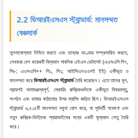
2.2 ডিআরইএসএস স্ট্যান্ডার্ড: মানসম্মত
বেঞ্চমার্ক
তুলনাযোগ্যতা নিশ্চিত করতে এবং তথ্যের ভাণ্ডার সম্প্রসারিত করতে,
লেখকরা বেশ কয়েকটি বিদ্যমান পাবলিক এইএস ডেটাসেট (এএসএপি পি৭,
পি৮; এএসএপি++ পি১, পি২; আইসিএনএএলই ইই) একীভূত ও
মানসম্মত করে
ডিআরইএসএস স্ট্যান্ডার্ড
তৈরি করেছেন। এতে তাদের মূল,
প্রায়শই অসামঞ্জস্যপূর্ণ, স্কোরিং রুব্রিকগুলিকে একীভূত বিষয়বস্তু,
সংগঠন এবং ভাষার কাঠামোর উপর ম্যাপিং জড়িত ছিল। ডিআরইএসএস
স্ট্যান্ডার্ড ৬,৫১৫টি মানসম্মত নমুনা যোগ করে, যা পূর্ববর্তী গবেষণা এবং
নতুন রুব্রিক-ভিত্তিক প্যারাডাইমের মধ্যে একটি মূল্যবান সেতু তৈরি
করে।