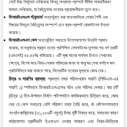
সেটে উচ্চ নির্ভুলতা দেখিয়েছে কিন্তু অন্যান্য প্রম্পটে সীমিত সাধারণীকরণ
ক্ষমতা দেখিয়েছে, যা বৈচিত্র্যময় তথ্যের প্রয়োজনীয়তা তুলে ধরে।
ডিআরইএসএস স্ট্যান্ডার্ড
অন্তর্ভুক্ত করা মডেলগুলিকে লেখার শৈলী এবং
বিষয়ের বিস্তৃত বৈচিত্র্যের সংস্পর্শে এনে ক্রস-প্রম্পট রোবাস্টনেস উন্নত
করেছে।
ডিআরইএসএস কেস
অন্তর্ভুক্তি সবচেয়ে উল্লেখযোগ্য উন্নতি প্রদান
করেছে, যা শুধুমাত্র প্রকৃত তথ্যে প্রশিক্ষিত বেসলাইনের তুলনায় গড় বর্গ ত্রুটি
(এমএসই) ৪৫.৪৪% কমিয়েছে। এটি সূক্ষ্ম মানের পার্থক্য চিনতে শেখানোর
ক্ষেত্রে, বিশেষ করে নিম্ন-স্কোর পরিসরের জন্য যা মানুষের লেখা কর্পাসে কম
প্রতিনিধিত্ব করা থাকতে পারে, সিন্থেটিক তথ্যের মূল্যকে জোর দেয়।
চিত্র ও সারণির ব্যাখ্যা:
প্রদত্ত তথ্য পরিসংখ্যান সারণি (পিডিএফ-এর
সারণি ১) স্পষ্টভাবে ডিআরইএসএসের গঠন এবং পরিসর দেখায়। বার চার্ট
(চিত্র ১) তিন-উপাদান নির্মাণ পাইপলাইন কার্যকরভাবে চিত্রিত করে, জোর
দেয় যে কেস সবচেয়ে বেশি পরিমাণ তথ্য তৈরি করে, যা কৌশলগতভাবে
সংগঠন
রুব্রিকের (৩১,০৮৬টি নমুনা) উপর দৃষ্টি নিবদ্ধ করে, সম্ভবত কারণ
কাঠামোগত ত্রুটিগুলি ইএফএল লেখায় সাধারণ এবং নিয়ম-ভিত্তিক