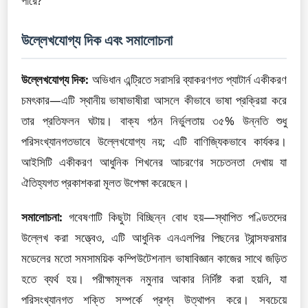
পারে?
উল্লেখযোগ্য দিক এবং সমালোচনা
উল্লেখযোগ্য দিক:
অভিধান এন্ট্রিতে সরাসরি ব্যাকরণগত প্যাটার্ন একীকরণ
চমৎকার—এটি স্থানীয় ভাষাভাষীরা আসলে কীভাবে ভাষা প্রক্রিয়া করে
তার প্রতিফলন ঘটায়। বাক্য গঠন নির্ভুলতায় ৩৫% উন্নতি শুধু
পরিসংখ্যানগতভাবে উল্লেখযোগ্য নয়; এটি বাণিজ্যিকভাবে কার্যকর।
আইসিটি একীকরণ আধুনিক শিখনের আচরণের সচেতনতা দেখায় যা
ঐতিহ্যগত প্রকাশকরা মূলত উপেক্ষা করেছেন।
সমালোচনা:
গবেষণাটি কিছুটা বিচ্ছিন্ন বোধ হয়—স্থাপিত পণ্ডিতদের
উল্লেখ করা সত্ত্বেও, এটি আধুনিক এনএলপির পিছনের ট্রান্সফরমার
মডেলের মতো সমসাময়িক কম্পিউটেশনাল ভাষাবিজ্ঞান কাজের সাথে জড়িত
হতে ব্যর্থ হয়। পরীক্ষামূলক নমুনার আকার নির্দিষ্ট করা হয়নি, যা
পরিসংখ্যানগত শক্তি সম্পর্কে প্রশ্ন উত্থাপন করে। সবচেয়ে