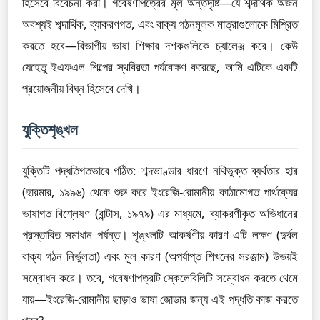
হিসেবে বিবেচনা করা। গবেষণাপত্রের মূল অন্তর্দৃষ্টি—যে শব্দার্থিক অর্জন
অবশ্যই শব্দার্থিক, ব্যাকরণগত, এবং বাক্য গঠনমূলক মাত্রাগুলোকে মিশ্রিত
করতে হবে—বিভাগীয় ভাষা শিক্ষার দশকগুলিকে চ্যালেঞ্জ করে। কেউ
যেহেতু ইএফএল শিল্পের স্থবিরতা পর্যবেক্ষণ করেছে, আমি এটিকে একটি
প্রয়োজনীয় বিঘ্ন হিসেবে দেখি।
যুক্তিশৃঙ্খল
যুক্তিটি পদ্ধতিগতভাবে গঠিত: শব্দভাণ্ডার ধারণে নথিভুক্ত ব্যর্থতার হার
(হারমার, ১৯৯৬) থেকে শুরু করে ইংরেজি-রোমানীয় কাঠামোগত পার্থক্যের
ভাষাগত বিশ্লেষণ (বান্টাস, ১৯৭৯) এর মাধ্যমে, ব্যাকরণীকৃত অভিধানের
প্রস্তাবিত সমাধান পর্যন্ত। শৃঙ্খলটি আকর্ষণীয় কারণ এটি লক্ষণ (দুর্বল
বাক্য গঠন নির্ভুলতা) এবং মূল কারণ (অপর্যাপ্ত শিখনের সরঞ্জাম) উভয়ই
সম্বোধন করে। তবে, গবেষণাপত্রটি স্কেলেবিলিটি সম্বোধন করতে থেমে
যায়—ইংরেজি-রোমানীয় ছাড়াও ভাষা জোড়ার জন্য এই পদ্ধতি কাজ করতে