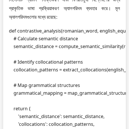
প্রাকৃতিক ভাষা প্রক্রিয়াকরণ অ্যালগরিদম ব্যবহার করে। মূল
অ্যালগরিদমগুলোর মধ্যে রয়েছে:
def contrastive_analysis(romanian_word, english_equiva
    # Calculate semantic distance

    semantic_distance = compute_semantic_similarity(r
    # Identify collocational patterns

    collocation_patterns = extract_collocations(english_e
    # Map grammatical structures

    grammatical_mapping = map_grammatical_structure
    return {

        'semantic_distance': semantic_distance,

        'collocations': collocation_patterns,
