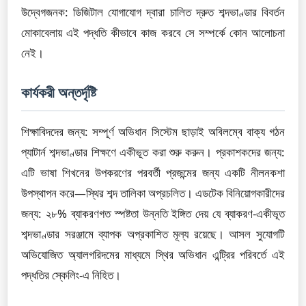
উদ্বেগজনক: ডিজিটাল যোগাযোগ দ্বারা চালিত দ্রুত শব্দভাণ্ডার বিবর্তন
মোকাবেলায় এই পদ্ধতি কীভাবে কাজ করবে সে সম্পর্কে কোন আলোচনা
নেই।
কার্যকরী অন্তর্দৃষ্টি
শিক্ষাবিদদের জন্য: সম্পূর্ণ অভিধান সিস্টেম ছাড়াই অবিলম্বে বাক্য গঠন
প্যাটার্ন শব্দভাণ্ডার শিক্ষণে একীভূত করা শুরু করুন। প্রকাশকদের জন্য:
এটি ভাষা শিখনের উপকরণের পরবর্তী প্রজন্মের জন্য একটি নীলনকশা
উপস্থাপন করে—স্থির শব্দ তালিকা অপ্রচলিত। এডটেক বিনিয়োগকারীদের
জন্য: ২৮% ব্যাকরণগত স্পষ্টতা উন্নতি ইঙ্গিত দেয় যে ব্যাকরণ-একীভূত
শব্দভাণ্ডার সরঞ্জামে ব্যাপক অপ্রকাশিত মূল্য রয়েছে। আসল সুযোগটি
অভিযোজিত অ্যালগরিদমের মাধ্যমে স্থির অভিধান এন্ট্রির পরিবর্তে এই
পদ্ধতির স্কেলিং-এ নিহিত।