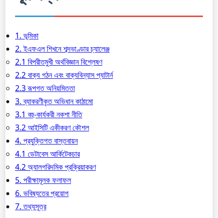
1. ভূমিকা
2. ইএফএল শিখনে শব্দভাণ্ডার চ্যালেঞ্জ
2.1 বিপরীতমুখী অর্থবিজ্ঞান বিশ্লেষণ
2.2 বাক্য গঠন এবং বাক্যবিন্যাস প্যাটার্ন
2.3 রূপগত অনিয়মিততা
3. ব্যাকরণীকৃত অভিধান কাঠামো
3.1 বহু-কার্যকরী নকশা নীতি
3.2 আইসিটি একীকরণ কৌশল
4. প্রযুক্তিগত বাস্তবায়ন
4.1 ডেটাবেস আর্কিটেকচার
4.2 অ্যালগরিদমিক প্রক্রিয়াকরণ
5. পরীক্ষামূলক ফলাফল
6. ভবিষ্যতের প্রয়োগ
7. তথ্যসূত্র