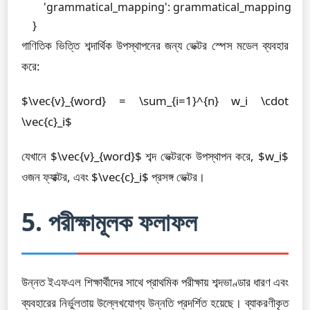
        'grammatical_mapping': grammatical_mapping

    }
গাণিতিক ভিত্তি শব্দার্থিক উপস্থাপনের জন্য ভেক্টর স্পেস মডেল ব্যবহার
করে:
$\vec{v}_{word} = \sum_{i=1}^{n} w_i \cdot
\vec{c}_i$
যেখানে $\vec{v}_{word}$ শব্দ ভেক্টরকে উপস্থাপন করে, $w_i$
ওজন ফ্যাক্টর, এবং $\vec{c}_i$ প্রসঙ্গ ভেক্টর।
5. পরীক্ষামূলক ফলাফল
উন্নত ইএফএল শিক্ষার্থীদের সাথে প্রাথমিক পরীক্ষায় শব্দভাণ্ডার ধারণ এবং
ব্যবহারের নির্ভুলতায় উল্লেখযোগ্য উন্নতি প্রদর্শিত হয়েছে। ব্যাকরণীকৃত