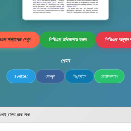
িএফ দস্তাবেজ দেখুন
পিডিএফ ডাউনলোড করুন
পিডিএফ অনুবাদ 
শেয়ার
Twitter
ফেসবুক
লিঙ্কডইন
হোয়াটসঅ্যাপ
আই-চালিত ভাষা শিক্ষা