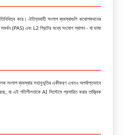
্রতিনিধিত্ব করে। ঐতিহ্যবাহী সংলাপ ব্যবস্থাগুলি কথোপকথনের
 সমর্থন (PAS) এবং L2 গ্রিটের মধ্যে সংযোগ স্থাপন - যা ভাষা
্ষামূলক সংলাপ ব্যবস্থায় সহানুভূতির একীকরণ এখনও অপর্যাপ্তভাবে
েছে, যা এই গতিশীলতাকে AI সিস্টেমে প্রসারিত করার তাত্ত্বিক