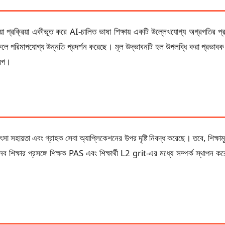
়া প্রক্রিয়া একীভূত করে AI-চালিত ভাষা শিক্ষায় একটি উল্লেখযোগ্য অগ্রগতির প
লে পরিমাপযোগ্য উন্নতি প্রদর্শন করেছে। মূল উদ্ভাবনটি হল উপলব্ধি করা প্রভাবক
বেগ।
 চিকিৎসা সহায়তা এবং গ্রাহক সেবা অ্যাপ্লিকেশনের উপর দৃষ্টি নিবদ্ধ করেছে। তবে, শিক
্ষার প্রসঙ্গে শিক্ষক PAS এবং শিক্ষার্থী L2 grit-এর মধ্যে সম্পর্ক স্থাপন কর