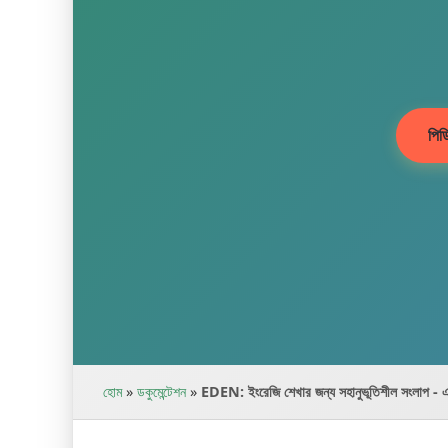
পিড
হোম
»
ডকুমেন্টেশন
»
EDEN: ইংরেজি শেখার জন্য সহানুভূতিশীল সংলাপ - এ