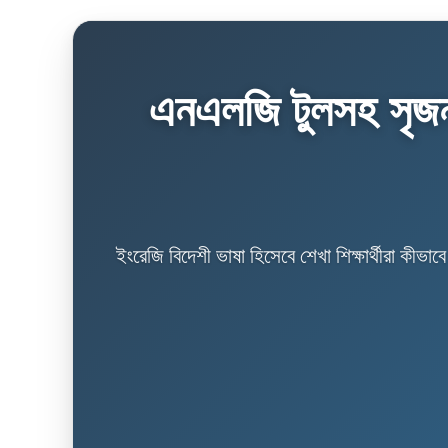
এনএলজি টুলসহ সৃজনশ
ইংরেজি বিদেশী ভাষা হিসেবে শেখা শিক্ষার্থীরা কীভা