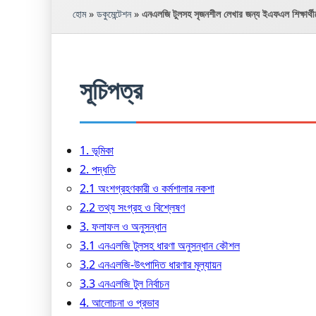
হোম
»
ডকুমেন্টেশন
»
এনএলজি টুলসহ সৃজনশীল লেখার জন্য ইএফএল শিক্ষার্
সূচিপত্র
1. ভূমিকা
2. পদ্ধতি
2.1 অংশগ্রহণকারী ও কর্মশালার নকশা
2.2 তথ্য সংগ্রহ ও বিশ্লেষণ
3. ফলাফল ও অনুসন্ধান
3.1 এনএলজি টুলসহ ধারণা অনুসন্ধান কৌশল
3.2 এনএলজি-উৎপাদিত ধারণার মূল্যায়ন
3.3 এনএলজি টুল নির্বাচন
4. আলোচনা ও প্রভাব