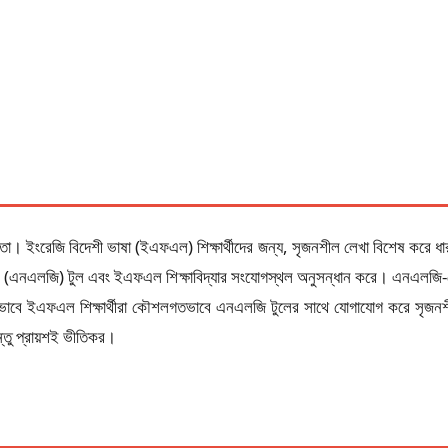
 ইংরেজি বিদেশী ভাষা (ইএফএল) শিক্ষার্থীদের জন্য, সৃজনশীল লেখা বিশেষ করে ধারণা
দন (এনএলজি) টুল এবং ইএফএল শিক্ষাবিদ্যার সংযোগস্থল অনুসন্ধান করে। এনএলজি-তে 
কীভাবে ইএফএল শিক্ষার্থীরা কৌশলগতভাবে এনএলজি টুলের সাথে যোগাযোগ করে সৃজনশীল
কিন্তু প্রায়শই ভীতিকর।