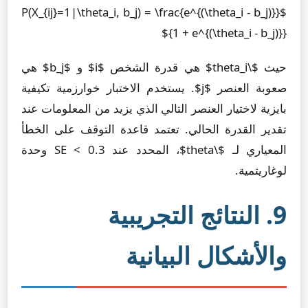
$P(X_{ij}=1|\theta_i, b_j) = \frac{e^{(\theta_i - b_j)}}
{1 + e^{(\theta_i - b_j)}}$
حيث $\theta_i$ هي قدرة الشخص $i$ و $b_j$ هي
صعوبة العنصر $j$. يستخدم الاختبار خوارزمية تكيفية
بايزية لاختيار العنصر التالي الذي يزيد من المعلومات عند
تقدير القدرة الحالي. تعتمد قاعدة التوقف على الخطأ
المعياري لـ $\theta$، المحدد عند SE < 0.3 وحدة
لوغاريتمية.
9. النتائج التجريبية
والأشكال البيانية