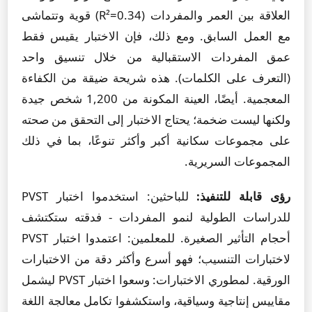
العلاقة بين العمر والمفردات (R²=0.34) قوية وتتماشى
مع العمل السابق. ومع ذلك، فإن الاختبار يقيس فقط
عمق المفردات الاستقبالية من خلال تنسيق واحد
(التعرف على الكلمات). هذه شريحة ضيقة من الكفاءة
المعجمية. أيضًا، العينة المكونة من 1,200 شخص جيدة
ولكنها ليست ضخمة؛ يحتاج الاختبار إلى التحقق من صحته
على مجموعات سكانية أكبر وأكثر تنوعًا، بما في ذلك
المجموعات السريرية.
رؤى قابلة للتنفيذ:
للباحثين: استخدموا اختبار PVST
للدراسات الطولية لنمو المفردات - فدقته ستكتشف
أحجام التأثير الصغيرة. للمعلمين: اعتمدوا اختبار PVST
لاختبارات التنسيب؛ فهو أسرع وأكثر دقة من الاختبارات
الورقية. لمطوري الاختبارات: وسعوا اختبار PVST ليشمل
مقاييس إنتاجية وسياقية، واستكشفوا تكامل معالجة اللغة