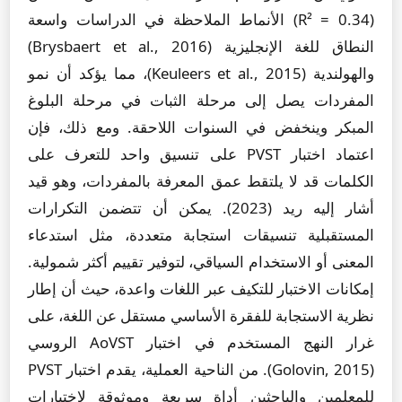
(R² = 0.34) الأنماط الملاحظة في الدراسات واسعة
النطاق للغة الإنجليزية (Brysbaert et al., 2016)
والهولندية (Keuleers et al., 2015)، مما يؤكد أن نمو
المفردات يصل إلى مرحلة الثبات في مرحلة البلوغ
المبكر وينخفض في السنوات اللاحقة. ومع ذلك، فإن
اعتماد اختبار PVST على تنسيق واحد للتعرف على
الكلمات قد لا يلتقط عمق المعرفة بالمفردات، وهو قيد
أشار إليه ريد (2023). يمكن أن تتضمن التكرارات
المستقبلية تنسيقات استجابة متعددة، مثل استدعاء
المعنى أو الاستخدام السياقي، لتوفير تقييم أكثر شمولية.
إمكانات الاختبار للتكيف عبر اللغات واعدة، حيث أن إطار
نظرية الاستجابة للفقرة الأساسي مستقل عن اللغة، على
غرار النهج المستخدم في اختبار AoVST الروسي
(Golovin, 2015). من الناحية العملية، يقدم اختبار PVST
للمعلمين والباحثين أداة سريعة وموثوقة لاختبارات