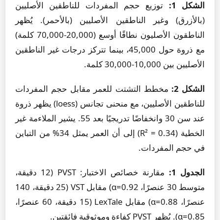
الشكل 1:
توزيع حجم المفردات للناطقين الأصليين
(بالأزرق) وغير الناطقين الأصليين (بالأحمر). يُظهر
الناطقون الأصليون نطاقًا أوسع (20,000-70,000 كلمة)
مع ذروة حول 45,000، بينما تتركز درجات غير الناطقين
الأصليين بين 10,000-30,000 كلمة.
الشكل 2:
مخطط التشتت للعمر مقابل حجم المفردات
للناطقين الأصليين، مع منحنى تجانس (loess) يظهر ذروة
عند سن 30 وانخفاضًا تدريجيًا بعد 55. يشير الملاءمة غير
الخطية (R² = 0.34) إلى أن العمر يمثل 34% من التباين
في حجم المفردات.
الجدول 1:
مقارنة خصائص الاختبار: PVST (12 دقيقة،
متوسط 30 عنصرًا، α=0.92) مقابل VST (25 دقيقة، 140
عنصرًا، α=0.88) مقابل LexTale (15 دقيقة، 60 عنصرًا،
α=0.85). يُظهر PVST كفاءة وموثوقية فائقتين.