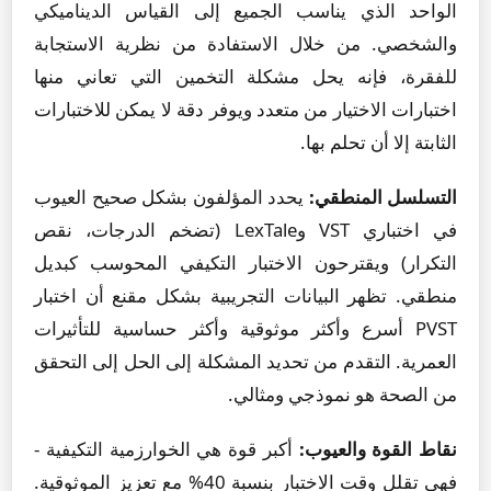
الواحد الذي يناسب الجميع إلى القياس الديناميكي
والشخصي. من خلال الاستفادة من نظرية الاستجابة
للفقرة، فإنه يحل مشكلة التخمين التي تعاني منها
اختبارات الاختيار من متعدد ويوفر دقة لا يمكن للاختبارات
الثابتة إلا أن تحلم بها.
التسلسل المنطقي:
يحدد المؤلفون بشكل صحيح العيوب
في اختباري VST وLexTale (تضخم الدرجات، نقص
التكرار) ويقترحون الاختبار التكيفي المحوسب كبديل
منطقي. تظهر البيانات التجريبية بشكل مقنع أن اختبار
PVST أسرع وأكثر موثوقية وأكثر حساسية للتأثيرات
العمرية. التقدم من تحديد المشكلة إلى الحل إلى التحقق
من الصحة هو نموذجي ومثالي.
نقاط القوة والعيوب:
أكبر قوة هي الخوارزمية التكيفية -
فهي تقلل وقت الاختبار بنسبة 40% مع تعزيز الموثوقية.