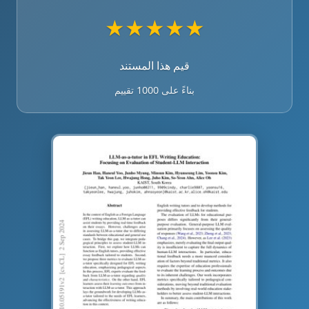
★
★
★
★
★
قيم هذا المستند
بناءً على 1000 تقييم