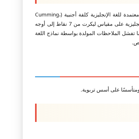
، بعد توجيهه للتصرف كمعلم كتابة إنجليزية باستخدام قواعد تقييم معتمدة للغة الإنجليزية كلفة أجنبية (Cumming،
1990؛ Ozfidan & Mitchell، 2022)، عن أوجه قصور كبيرة. أشار التقييم الذي أجراه 21 خبيرًا في تعليم اللغة الإنجليزية على مقياس ليكرت من 7 نقاط إلى أوجه
ا تفشل الملاحظات المولدة بواسطة نماذج اللغة