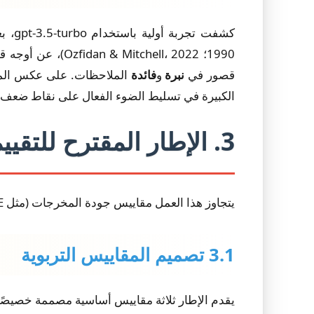
كشفت تجربة أولية باستخدام
gpt-3.5-turbo
قصور في
نبرة
و
فائدة
الملاحظات. على عكس المعلم
الكبيرة في تسليط الضوء الفعال على نقاط ضعف الطالب (Behzad et al., 2024)، مما يؤكد الحاجة 
3. الإطار المقترح للتقييم
يتجاوز هذا العمل مقاييس جودة المخرجات (مثل BLEU، ROUGE)، ويقترح إطار تقييم مرتكزًا على أصحاب المصلحة ومتأسسًا على أسس تربوية.
3.1 تصميم المقاييس التربوية
يقدم الإطار ثلاثة مقاييس أساسية مصممة خصيصًا لتعل