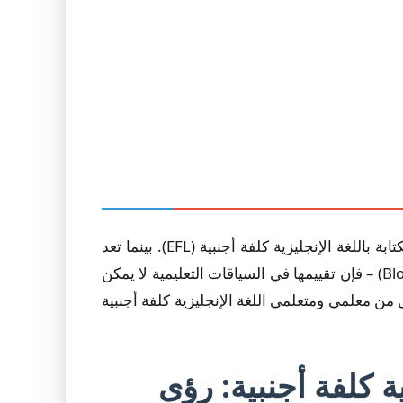
يتناول هذا البحث الفجوة الحرجة في تقييم نماذج اللغة الكبيرة (LLMs) عند نشرها كمعلمين خصوصيين في تعليم الكتابة باللغة الإنجليزية كلفة أجنبية (EFL). بينما تعد
نماذج اللغة الكبيرة بتقديم ملاحظات شخصية فورية وقابلة للتوسع – وهو معزز معروف لتحصيل الطلاب (Bloom، 1984) – فإن تقييمها في السياقات التعليمية لا يمكن
ل من معلمي ومتعلمي اللغة الإنجليزية كلفة أجنبية
ة كلفة أجنبية: رؤى