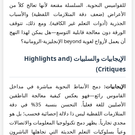
للقواميس النحوية. السلسلة مقنعة لأنها تعالج كلاً من
الأعراض (ضعف دقة المتلازمات اللفظية) والأسباب
الجذرية (أدوات التعلم غير الكافية). ومع ذلك، تتوقف
الورقة دون معالجة قابلية التوسع—هل يمكن لهذا النهج
أن يعمل لأزواج لغوية beyond الإنجليزية-الرومانية؟
الإيجابيات والسلبيات (Highlights and
Critiques)
الإيجابيات:
دمج الأنماط النحوية مباشرة في مداخل
القاموس رائع—فهو يعكس كيفية معالجة الناطقين
الأصليين للغة فعلياً. التحسن بنسبة 35% في دقة
المتلازمات اللفظية ليس ذا دلالة إحصائية فحسب؛ بل هو
مجدي تجارياً. يظهر دمج تكنولوجيا المعلومات والاتصالات
وعياً بسلوكيات التعلم الحديثة التي تجاهلها الناشرون