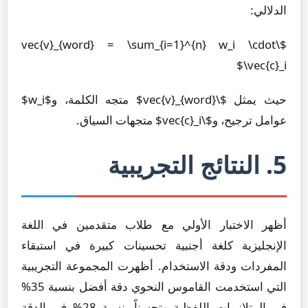
الدلالي:
$\vec{v}_{word} = \sum_{i=1}^{n} w_i \cdot
\vec{c}_i$
حيث يمثل $\vec{v}_{word}$ متجه الكلمة، و$w_i$
عوامل ترجيح، و$\vec{c}_i$ متجهات السياق.
5. النتائج التجريبية
أظهر الاختبار الأولي مع طلاب متقدمين في اللغة
الإنجليزية كلغة أجنبية تحسينات كبيرة في استبقاء
المفردات ودقة الاستخدام. أظهرت المجموعة التجريبية
التي استخدمت القاموس النحوي دقة أفضل بنسبة 35%
في المتلازمات اللفظية وتحسناً بنسبة 28% في الدقة