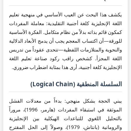
يكشف هذا البحث عن العيب الأساسي في منهجية تعليم
اللغة الإنجليزية كلغة أجنبية التقليدية: معاملة المفردات
كمكون قائم بذاته بدلاً من نظام متكامل. الفكرة الأساسية
للورقة—أن اكتساب المعجم يجب أن يدمج الأبعاد الدلالية
والنحوية والمتلازمات اللفظية—تتحدى عقوداً من تدريس
اللغة المجزأ. كشخص راقب ركود صناعة تعليم اللغة
الإنجليزية كلغة أجنبية، أرى هذا بمثابة اضطراب ضروري.
السلسلة المنطقية (Logical Chain)
يبني الحجة بشكل منهجي: بدءاً من معدلات الفشل
الموثقة في استبقاء المفردات (هارمر، 1996)، مروراً
بالتحليل اللغوي للتباعدات الهيكلية بين الإنجليزية
والرومانية (بانتاش، 1979)، وصولاً إلى الحل المقترح