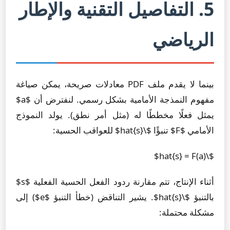
5. التفاصيل التقنية والإطار
الرياضي
بينما لا يقدم ملف PDF معادلات صريحة، يمكن صياغة
مفهوم النمذجة الأمامية بشكل رسمي. لنفترض أن $a$
يمثل فعلًا مخططًا له (مثل أمر نطق). يولد النموذج
الأمامي $F$ تنبؤًا $\hat{s}$ للعواقب الحسية:
$\hat{s} = F(a)$
أثناء الإنتاج، تتم مقارنة ردود الفعل الحسية الفعلية $s$
بالتنبؤ $\hat{s}$. يشير التناقض (خطأ التنبؤ $e$) إلى
مشكلة محتملة: