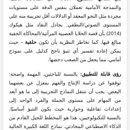
والنمذجة الأمامية تعملان بنفس الدقة على مستويات
مجردة مثل النحو المعقد أو الدلالات أقل تجريبية منه على
المستوى الصوتي/النطقي. يجادل النقاد مثل هيكوك
(2014) بأن قصة الخلايا العصبية المرآتية/المحاكاة الخفية
مبالغ فيها. كما تخاطر النظرية بأن تكون
حلقية
– حيث
يمكن إعادة تفسير أي تنبؤ ناجح كدليل على نموذج
أمامي، مما يجعل من الصعب دحضها.
رؤى قابلة للتطبيق:
بالنسبة للباحثين، المهمة واضحة:
توقفوا عن دراسة الإنتاج والفهم بمعزل عن بعضهما
البعض. يجب أن تنتقل النماذج التجريبية إلى ما هو أبعد
من المهام على مستوى الجملة والفرد الواحد إلى
إعدادات تفاعلية وحوارية حيث يكون التنبؤ أساسيًا.
بالنسبة للتكنولوجيين، هذا هو المخطط للجيل القادم من
الذكاء الاصطناعي المحادثي. نماذج اللغة الكبيرة الحالية