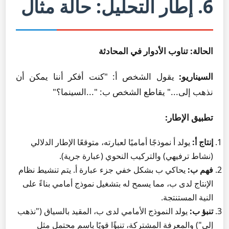
6. إطار التحليل: حالة مثال
الحالة: تناوب الأدوار في المحادثة
السيناريو:
يقول الشخص أ: "كنت أفكر أننا يمكن أن
نذهب إلى..." يقاطع الشخص ب: "...السينما؟"
تطبيق الإطار:
إنتاج أ:
يولد أ نموذجًا أماميًا لعبارته، متوقعًا الإطار الدلالي
(نشاط ترفيهي) والتركيب النحوي (عبارة جرية).
فهم ب:
يحاكي ب بشكل خفي جزء عبارة أ. يتم تنشيط نظام
الإنتاج لدى ب، مما يسمح له بتشغيل نموذج أمامي بناءً على
النية المستنتجة.
تنبؤ ب:
يولد النموذج الأمامي لدى ب، المقيد بالسياق ("نذهب
إلى") والمعرفة المشتركة، تنبؤًا قويًا باسم محتمل مثل