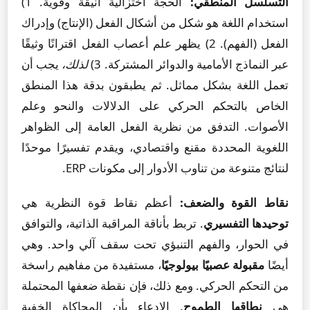
التسلسل المنطقي:
الحجة اختزالية أنيقة وقوية. 1)
استخدام اللغة هو شكل من أشكال الفعل (الإنتاج) وإدراك
الفعل (الفهم). 2) يظهر علم أعصاب الفعل اقترانًا وثيقًا
عبر النماذج الأمامية والدوائر المشتركة. 3)
لذلك،
يجب أن
تعمل اللغة بشكل مماثل. ثم يطبقون بدقة هذا المنطق
الخاص بالتحكم الحركي على الدلالات والنحو وعلم
الأصوات. التدفق من نظرية الفعل العامة إلى الظواهر
اللغوية المحددة مقنع واقتصادي، ويقدم تفسيرًا موحدًا
لنتائج متنوعة من تناوب الأدوار إلى مكونات ERP.
نقاط القوة والضعف:
أعظم نقاط قوة النظرية هي
توحيدها التفسيري
. تربط بأناقة المراقبة الذاتية، والتوافق
في الحوار، والفهم التنبؤي تحت سقف آلي واحد. وهي
أيضًا
مقبولة عصبيًا بيولوجيًا
، مستفيدة من مفاهيم راسخة
من التحكم الحركي. ومع ذلك، فإن نقطة ضعفها المحتملة
هي
نطاقها الطموح
. الادعاء بأن المحاكاة الخفية