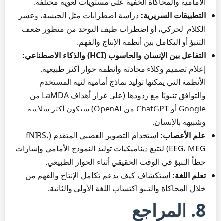
الأمامية والمحاكاة الخفية على مستويات لغوية مختلفة.
التطبيقات السريرية:
دراسة اضطرابات مثل الحبسة، وعسر
الكلام الحركي، أو اضطراب طيف التوحد من منظور ضعف
التنبؤ أو التكامل بين أنظمة الإنتاج والفهم.
التفاعل بين الإنسان والحاسوب (HCI) والذكاء الاصطناعي:
إعلام تصميم وكلاء محادثة وأنظمة حوار أكثر طبيعية.
الأنظمة التي يمكنها توليد نماذج أمامية لنية المستخدم
والتوافق تنبؤيًا مع ردودها (على غرار أهداف LaMDA من
Google أو ChatGPT من OpenAI) ستكون أكثر سلاسة
وشبيهة بالإنسان.
علم الأعصاب:
استخدام التصوير العصبي المتقدم (fNIRS،
EEG، MEG) لتتبع ديناميكيات توليد النموذج الأمامي وإشارات
خطأ التنبؤ في الوقت الحقيقي أثناء الحوار الطبيعي.
تعلم اللغة:
استكشاف كيف يدعم تكامل الإنتاج والفهم من
خلال المحاكاة والتنبؤ اكتساب اللغة الأولى والثانية.
8. المراجع