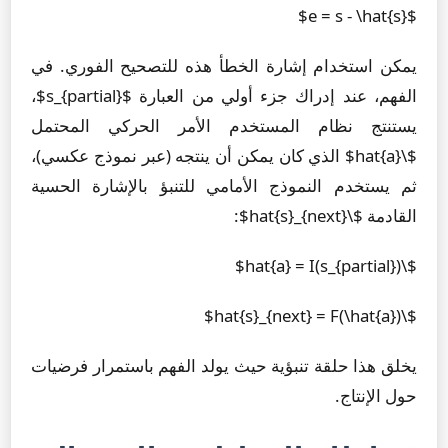
$e = s - \hat{s}$
يمكن استخدام إشارة الخطأ هذه للتصحيح الفوري. في
الفهم، عند إدراك جزء أولي من العبارة $s_{partial}$،
يستنتج نظام المستخدم الأمر الحركي المحتمل
$\hat{a}$ الذي كان يمكن أن ينتجه (عبر نموذج عكسي)،
ثم يستخدم النموذج الأمامي للتنبؤ بالإشارة الحسية
القادمة $\hat{s}_{next}$:
$\hat{a} = I(s_{partial})$
$\hat{s}_{next} = F(\hat{a})$
يخلق هذا حلقة تنبؤية حيث يولد الفهم باستمرار فرضيات
حول الإنتاج.