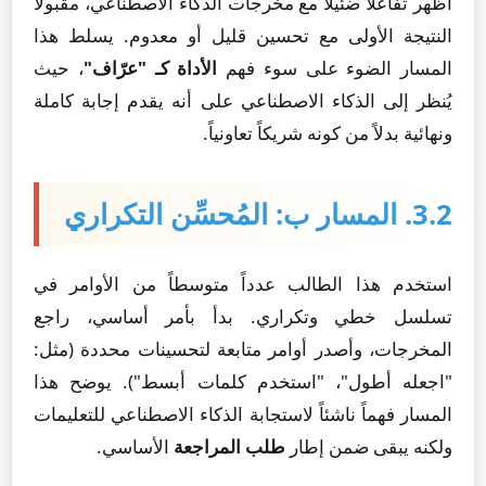
أظهر تفاعلاً ضئيلاً مع مخرجات الذكاء الاصطناعي، مقبولاً
النتيجة الأولى مع تحسين قليل أو معدوم. يسلط هذا
المسار الضوء على سوء فهم
الأداة كـ "عرّاف"
، حيث
يُنظر إلى الذكاء الاصطناعي على أنه يقدم إجابة كاملة
ونهائية بدلاً من كونه شريكاً تعاونياً.
3.2. المسار ب: المُحسِّن التكراري
استخدم هذا الطالب عدداً متوسطاً من الأوامر في
تسلسل خطي وتكراري. بدأ بأمر أساسي، راجع
المخرجات، وأصدر أوامر متابعة لتحسينات محددة (مثل:
"اجعله أطول"، "استخدم كلمات أبسط"). يوضح هذا
المسار فهماً ناشئاً لاستجابة الذكاء الاصطناعي للتعليمات
ولكنه يبقى ضمن إطار
طلب المراجعة
الأساسي.