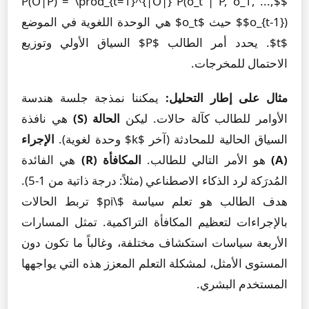
$$P(O|P) = \prod_{t=1}^{|O|} P(o_t | P, o_1, ...,
o_{t-1})$$ حيث $o_t$ هي الوحدة اللغوية في الموضع
$t$. يحدد أمر الطالب $P$ السياق الأولي وتوزيع
الاحتمال للمخرجات.
مثال على إطار التحليل:
يمكننا نمذجة جلسة هندسة
الأوامر للطالب كآلة حالات. ليكن
الحالة (S)
هي نافذة
السياق الحالية للمحادثة (آخر $k$ وحدة لغوية).
الإجراء
(A)
هو الأمر التالي للطالب.
المكافأة (R)
هي الفائدة
المُدرَكة لرد الذكاء الاصطناعي (مثلاً: درجة ذاتية من 1-5).
هدف الطالب هو تعلم سياسة $\pi$ تربط الحالات
بالإجراءات لتعظيم المكافأة التراكمية. تمثل المسارات
الأربعة سياسات استكشاف مختلفة، وغالباً ما تكون دون
المستوى الأمثل، لمشكلة التعلم المعزز هذه التي يواجهها
المستخدم البشري.