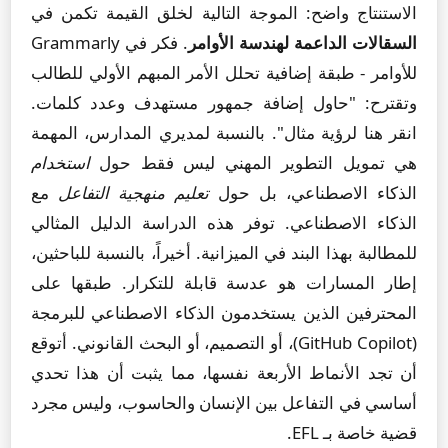
الاستنتاج واضح: الموجة التالية لخلق القيمة تكمن في
السقالات الداعمة لهندسة الأوامر
. فكر في Grammarly
للأوامر - طبقة إضافية تحلل الأمر المبهم الأولي للطالب
وتقترح: "حاول إضافة جمهور مستهدف وعدد كلمات.
انقر هنا لرؤية مثال". بالنسبة لمديري المدارس، المهمة
هي تمويل التطوير المهني ليس فقط حول
استخدام
الذكاء الاصطناعي، بل حول
تعليم منهجية التفاعل
مع
الذكاء الاصطناعي. توفر هذه الدراسة الدليل المثالي
للمطالبة بهذا البند في الميزانية. أخيراً، بالنسبة للباحثين،
إطار المسارات هو عدسة قابلة للتكرار. طبقها على
المحترفين الذين يستخدمون الذكاء الاصطناعي للبرمجة
(GitHub Copilot)، أو التصميم، أو البحث القانوني. أتوقع
أن تجد الأنماط الأربعة نفسها، مما يثبت أن هذا تحدي
أساسي في التفاعل بين الإنسان والحاسوب، وليس مجرد
قضية خاصة بـ EFL.