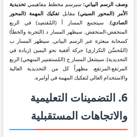
وصف الرسم البياني:
سيرسم مخطط مفاهيمي
تحديدية
الأمر (المحور السيني)
مقابل
تفكيك المهمة (المحور
الصادي)
. سيتجمع المسار أ (المُقتصِد) في الربع
المنخفض-المنخفض. سيظهر المسار د (التجربة والخطأ)
كسحابة مبعثرة عبر الرسم البياني. سيظهر المسار ب
(المُحسِّن التكراري) حركة أفقية نحو اليمين (زيادة في
التحديدية). سيشغل المسار ج (المُستفسِر المنهجي) الربع
المرتفع-المرتفع، مظهراً كل من التحديدية العالية
والاستخدام العالي لتفكيك المهمة في أوامره.
6. التضمينات التعليمية
والاتجاهات المستقبلية