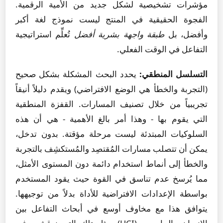
مؤشرات تشخيصية لشكل جديد من الأمية الرقمية.
الفجوة الحقيقية في المنتج ليست نموذج لغة أكبر
وأفضل، بل
طبقة واجهة بشرية أفضل
تُعلِّم استراتيجية
التفاعل في الوقت الفعلي.
التسلسل المنطقي:
يحدد البحث المشكلة بشكل صحيح
(التجربة والخطأ هي الوضع الافتراضي) ويقدم دليلاً أنيقاً
تجريبياً من خلال تصنيف المسارات. القفزة المنطقية
التي يقوم بها - وهذا أمر بالغ الأهمية - هي أن هذه
السلوكيات المبتدئة ليست مرحلة مؤقتة. بدون تدخل،
يمكن أن تتصلب مسارات المُقتصِد والمُستكشِف بالتجربة
والخطأ إلى أنماط استخدام دائمة دون المستوى الأمثل،
مما يُرسخ عدم تناسق في القوة حيث يقود المستخدم
بواسطة الإعدادات الافتراضية للأداة بدلاً من توجيهها.
يتوافق هذا مع مخاوف أوسع في أبحاث التفاعل بين