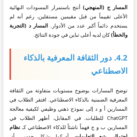
المسار ج (المنهجي)
أنتج باستمرار المسودات النهائية
الأعلى تقييماً من قبل مقيمين مستقلين، رغم أنه لم
يستخدم دائماً أكبر عدد من الأدوار.
المسار د (التجربة
والخطأ)
كان لديه أعلى تباين في جودة النتائج.
4.2. دور الثقافة المعرفية بالذكاء
الاصطناعي
توضح المسارات بوضوح مستويات متفاوتة من الثقافة
المعرفية الضمنية بالذكاء الاصطناعي. افتقر الطلاب في
المسارين أ و د إلى نموذج ذهني وظيفي لكيفية معالجة
ChatGPT للطلبات. في المقابل، أظهر الطلاب في
المسارين ب و ج فهماً ناشئاً للذكاء الاصطناعي كـ
نظام
احتمالي يتبع التعليمات
. أدركوا بشكل حدسي أن