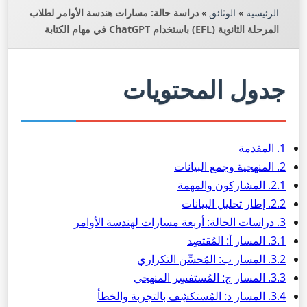
الرئيسية
»
الوثائق
»
دراسة حالة: مسارات هندسة الأوامر لطلاب
المرحلة الثانوية (EFL) باستخدام ChatGPT في مهام الكتابة
جدول المحتويات
1. المقدمة
2. المنهجية وجمع البيانات
2.1. المشاركون والمهمة
2.2. إطار تحليل البيانات
3. دراسات الحالة: أربعة مسارات لهندسة الأوامر
3.1. المسار أ: المُقتصِد
3.2. المسار ب: المُحسِّن التكراري
3.3. المسار ج: المُستفسِر المنهجي
3.4. المسار د: المُستكشِف بالتجربة والخطأ