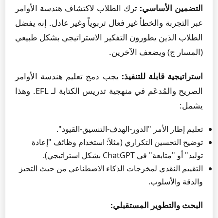
التضمين الأساسي:
ترك الطلاب لاكتشاف هندسة الأوامر
عبر التجربة والخطأ غير فعال تربوياً وغير عادل. إنه يفضل
الطلاب الذين يطورون التفكير الاستراتيجي بشكل طبيعي
(المسار ج) ويضعف الآخرين.
استراتيجية قابلة للتنفيذ:
يجب دمج تعليم هندسة الأوامر
الصريح والمُدعَم في منهجية تدريس الكتابة لـ EFL. وهذا
يشمل:
تعليم إطار الأمر "الدور-الهدف-التنسيق-القيود".
توضيح التحسين التكراري (مثلاً: استخدام وظائف "إعادة
توليد" أو "متابعة" في ChatGPT بشكل استراتيجي).
التقييم النقدي لمخرجات الذكاء الاصطناعي من حيث التحيز
والدقة والأسلوب.
البحث والتطوير المستقبلي: