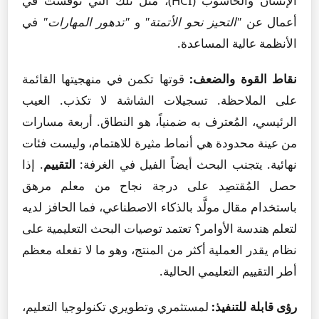
الإنسان والحاسوب (HCI)، مثل تلك التي نوقشت في
أعمال عن
"التحيز نحو الأتمتة"
و
"تدهور المهارات"
في
الأنظمة عالية المساعدة.
نقاط القوة والضعف:
قوتها تكمن في منهجيتها القائمة
على الملاحظة. تسجيلات الشاشة لا تكذب. العيب
الرئيسي، المُعترف به ضمنياً، هو النطاق. أربعة مسارات
من عينة محدودة هي أنماط مثيرة للاهتمام، وليست فئات
نهائية. يتجنب البحث أيضاً الفيل في الغرفة:
التقييم
. إذا
حصل المُقتصِد على درجة نجاح من معلم مرهق
باستخدام مقال مولَّد بالذكاء الاصطناعي، فما الحافز لديه
لتعلم هندسة الأوامر؟ تعتمد توصيات البحث التعليمية على
نظام يقدر العملية أكثر من المنتج، وهو ما لا تفعله معظم
أطر التقييم التعليمي الحالية.
رؤى قابلة للتنفيذ:
لمستثمري وتطويري تكنولوجيا التعليم،